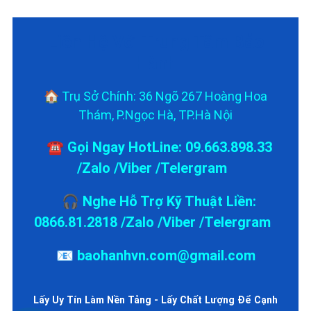
Liên Hệ Với Trung Tâm Bảo
Hành
🏠 Trụ Sở Chính: 36 Ngõ 267 Hoàng Hoa
Thám, P.Ngọc Hà, TP.Hà Nội
☎️ Gọi Ngay HotLine: 09.663.898.33
/Zalo /Viber /Telergram
🎧 Nghe Hỗ Trợ Kỹ Thuật Liền:
0866.81.2818 /Zalo /Viber /Telergram
📧 baohanhvn.com@gmail.com
Lấy Uy Tín Làm Nền Tảng - Lấy Chất Lượng Để Cạnh