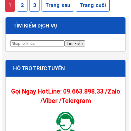
1
2
3
Trang sau
Trang cuối
TÌM KIẾM DỊCH VỤ
HỖ TRỢ TRỰC TUYẾN
Gọi Ngay HotLine: 09.663.898.33 /Zalo
/Viber /Telergram