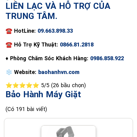
LIÊN LẠC VÀ HỖ TRỢ CỦA
TRUNG TÂM.
📞 09.663.898.33
☎️
HotLine:
09.663.898.33
☎
Hỗ Trợ Kỹ Thuật:
0866.81.2818
♦
Phòng Chăm Sóc Khách Hàng:
0986.858.922
❄️
Website:
baohanhvn.com
⭐⭐⭐⭐⭐ 5/5 (26 bầu chọn)
Bảo Hành Máy Giặt
(Có 191 bài viết)