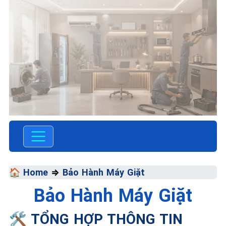
TRUNG TÂM BẢO HÀNH
ĐIỆN MÁY VN
SỬA CHỮA &
BẢO HÀNH
🏠 Home
⇒
Bảo Hành Máy Giặt
Bảo Hành Máy Giặt
Chất Lượng Tối Ưu - Giá
Thành Tối Thiểu - Dịch Vụ Tối
🛠️ TỔNG HỢP THÔNG TIN
Đa