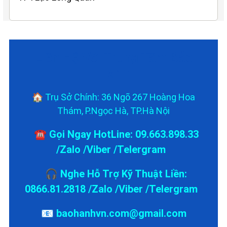
Liên Hệ Với Trung Tâm Bảo
Hành
🏠 Trụ Sở Chính: 36 Ngõ 267 Hoàng Hoa
Thám, P.Ngọc Hà, TP.Hà Nội
☎️ Gọi Ngay HotLine: 09.663.898.33
/Zalo /Viber /Telergram
🎧 Nghe Hỗ Trợ Kỹ Thuật Liền:
0866.81.2818 /Zalo /Viber /Telergram
📧 baohanhvn.com@gmail.com