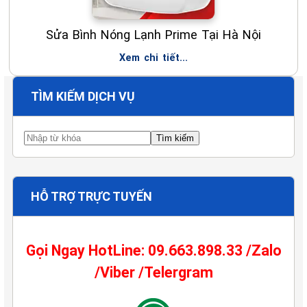
Sửa Bình Nóng Lạnh Prime Tại Hà Nội
Xem chi tiết...
TÌM KIẾM DỊCH VỤ
HỖ TRỢ TRỰC TUYẾN
Gọi Ngay HotLine: 09.663.898.33 /Zalo
/Viber /Telergram