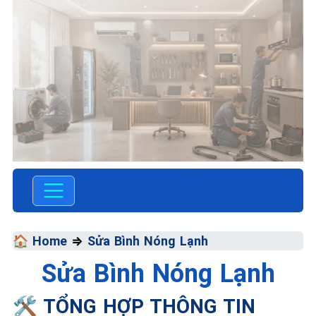
TRUNG TÂM BẢO HÀNH
ĐIỆN MÁY VN
SỬA CHỮA &
BẢO HÀNH
🏠 Home
⇒
Sửa Bình Nóng Lạnh
Sửa Bình Nóng Lạnh
Chất Lượng Tối Ưu - Giá
Thành Tối Thiểu - Dịch Vụ Tối
🛠️ TỔNG HỢP THÔNG TIN
Đa