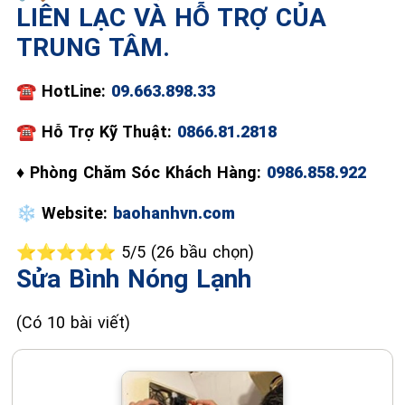
LIÊN LẠC VÀ HỖ TRỢ CỦA
TRUNG TÂM.
📞 09.663.898.33
☎️
HotLine:
09.663.898.33
☎
Hỗ Trợ Kỹ Thuật:
0866.81.2818
♦
Phòng Chăm Sóc Khách Hàng:
0986.858.922
❄️
Website:
baohanhvn.com
⭐⭐⭐⭐⭐ 5/5 (26 bầu chọn)
Sửa Bình Nóng Lạnh
(Có 10 bài viết)