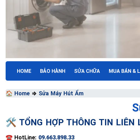
HOME
BẢO HÀNH
SỬA CHỮA
MUA BÁN & L
TRUNG TÂM BẢO HÀNH ĐIỆN MÁY VN
SỬA CHỮA & BẢO HÀ
🏠 Home
⇒
Sửa Máy Hút Ẩm
Chất Lượng Tối Ưu - Giá Thành Tối Thiểu - Dịch V
S
Đa
🛠️ TỔNG HỢP THÔNG TIN LIÊN
📞 09.663.898.33
☎️
HotLine:
09.663.898.33