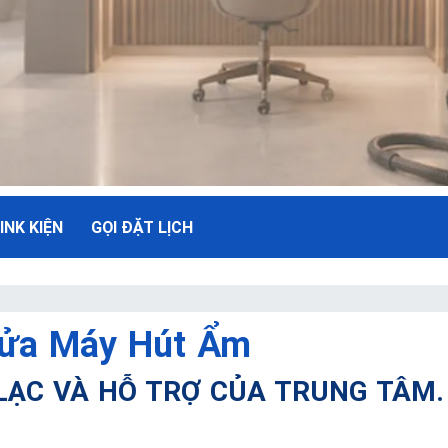
INK KIỆN
GỌI ĐẶT LỊCH
NH
ụ Tối
ửa Máy Hút Ẩm
 LẠC VÀ HỖ TRỢ CỦA TRUNG TÂM.