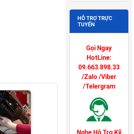
HỖ TRỢ TRỰC
TUYẾN
Gọi Ngay
HotLine:
09.663.898.33
/Zalo /Viber
/Telergram
Nghe Hỗ Trợ Kỹ