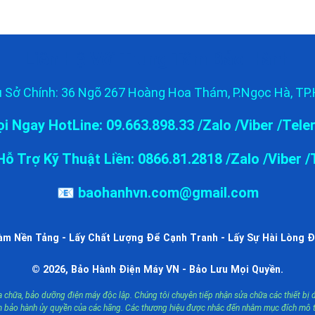
Liên Hệ Với Trung Tâm Bảo Hành
ụ Sở Chính: 36 Ngõ 267 Hoàng Hoa Thám, P.Ngọc Hà, TP.
i Ngay HotLine: 09.663.898.33 /Zalo /Viber /Tel
ỗ Trợ Kỹ Thuật Liền: 0866.81.2818 /Zalo /Viber 
📧 baohanhvn.com@gmail.com
Làm Nền Tảng - Lấy Chất Lượng Để Cạnh Tranh - Lấy Sự Hài Lòng Đ
© 2026, Bảo Hành Điện Máy VN - Bảo Lưu Mọi Quyền.
a chữa, bảo dưỡng điện máy độc lập. Chúng tôi chuyên tiếp nhận sửa chữa các thiết bị 
tâm bảo hành ủy quyền của các hãng. Các thương hiệu được nhắc đến nhằm mục đích mô tả 