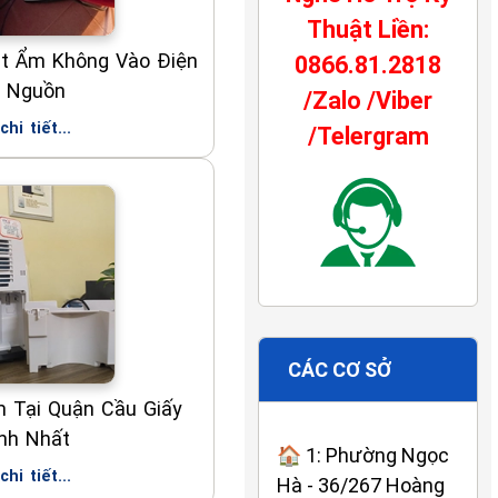
Thuật Liền:
t Ẩm Không Vào Điện
0866.81.2818
 Nguồn
/Zalo /Viber
hi tiết...
/Telergram
CÁC CƠ SỞ
 Tại Quận Cầu Giấy
nh Nhất
🏠 1: Phường Ngọc
hi tiết...
Hà - 36/267 Hoàng