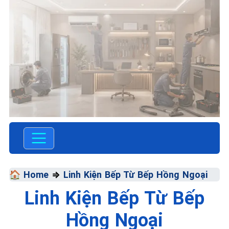
TRUNG TÂM BẢO HÀNH
ĐIỆN MÁY VN
SỬA CHỮA &
BẢO HÀNH
🏠 Home
⇒
Linh Kiện Bếp Từ Bếp Hồng Ngoại
Linh Kiện Bếp Từ Bếp
Chất Lượng Tối Ưu - Giá
Thành Tối Thiểu - Dịch Vụ Tối
Hồng Ngoại
Đa