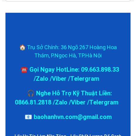
Liên Hệ Với Trung Tâm Bảo
Hành
🏠 Trụ Sở Chính: 36 Ngõ 267 Hoàng Hoa
Thám, P.Ngọc Hà, TP.Hà Nội
☎️ Gọi Ngay HotLine: 09.663.898.33
/Zalo /Viber /Telergram
🎧 Nghe Hỗ Trợ Kỹ Thuật Liền:
0866.81.2818 /Zalo /Viber /Telergram
📧 baohanhvn.com@gmail.com