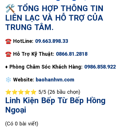
🛠️ TỔNG HỢP THÔNG TIN
📞 09.663.898.33
LIÊN LẠC VÀ HỖ TRỢ CỦA
TRUNG TÂM.
☎️
HotLine:
09.663.898.33
☎
Hỗ Trợ Kỹ Thuật:
0866.81.2818
♦
Phòng Chăm Sóc Khách Hàng:
0986.858.922
❄️
Website:
baohanhvn.com
⭐⭐⭐⭐⭐ 5/5 (26 bầu chọn)
Linh Kiện Bếp Từ Bếp Hồng
Ngoại
(Có 0 bài viết)