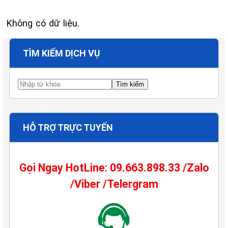
Không có dữ liệu.
TÌM KIẾM DỊCH VỤ
HỖ TRỢ TRỰC TUYẾN
Gọi Ngay HotLine: 09.663.898.33 /Zalo
/Viber /Telergram