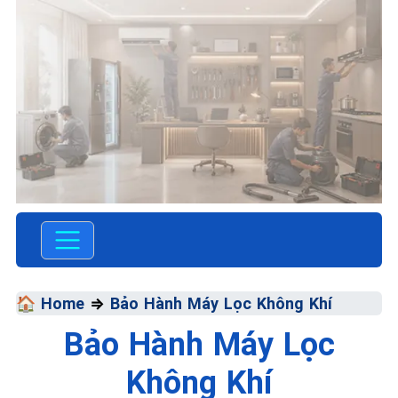
TRUNG TÂM BẢO HÀNH
ĐIỆN MÁY VN
SỬA CHỮA &
BẢO HÀNH
🏠 Home
⇒
Bảo Hành Máy Lọc Không Khí
Bảo Hành Máy Lọc
Chất Lượng Tối Ưu - Giá
Thành Tối Thiểu - Dịch Vụ Tối
Không Khí
Đa