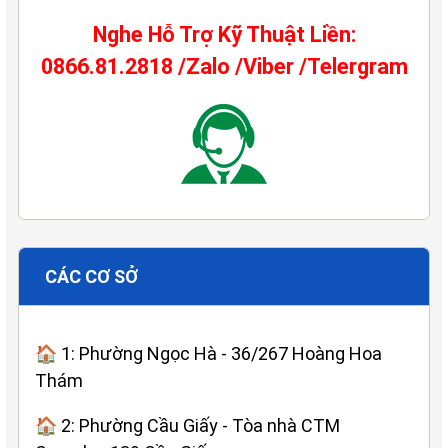
Nghe Hỗ Trợ Kỹ Thuật Liền:
0866.81.2818 /Zalo /Viber /Telergram
CÁC CƠ SỞ
🏠 1: Phường Ngọc Hà - 36/267 Hoàng Hoa
Thám
🏠 2: Phường Cầu Giấy - Tòa nhà CTM