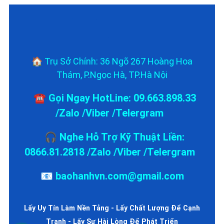
Liên Hệ Với Trung Tâm Bảo
Hành
🏠 Trụ Sở Chính: 36 Ngõ 267 Hoàng Hoa
Thám, P.Ngọc Hà, TP.Hà Nội
☎️ Gọi Ngay HotLine: 09.663.898.33
/Zalo /Viber /Telergram
🎧 Nghe Hỗ Trợ Kỹ Thuật Liền:
0866.81.2818 /Zalo /Viber /Telergram
📧 baohanhvn.com@gmail.com
Lấy Uy Tín Làm Nền Tảng - Lấy Chất Lượng Để Cạnh
Tranh - Lấy Sự Hài Lòng Để Phát Triển