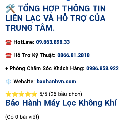
🛠️ TỔNG HỢP THÔNG TIN
📞 09.663.898.33
LIÊN LẠC VÀ HỖ TRỢ CỦA
TRUNG TÂM.
☎️
HotLine:
09.663.898.33
☎
Hỗ Trợ Kỹ Thuật:
0866.81.2818
♦
Phòng Chăm Sóc Khách Hàng:
0986.858.922
❄️
Website:
baohanhvn.com
⭐⭐⭐⭐⭐ 5/5 (26 bầu chọn)
Bảo Hành Máy Lọc Không Khí
(Có 0 bài viết)