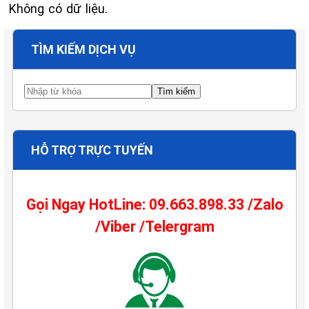
Không có dữ liệu.
TÌM KIẾM DỊCH VỤ
HỖ TRỢ TRỰC TUYẾN
Gọi Ngay HotLine: 09.663.898.33 /Zalo
/Viber /Telergram