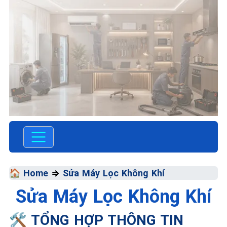
TRUNG TÂM BẢO HÀNH
ĐIỆN MÁY VN
SỬA CHỮA &
BẢO HÀNH
🏠 Home
⇒
Sửa Máy Lọc Không Khí
Sửa Máy Lọc Không Khí
Chất Lượng Tối Ưu - Giá
Thành Tối Thiểu - Dịch Vụ Tối
🛠️ TỔNG HỢP THÔNG TIN
Đa