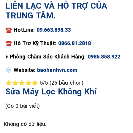
LIÊN LẠC VÀ HỖ TRỢ CỦA
TRUNG TÂM.
📞 09.663.898.33
☎️
HotLine:
09.663.898.33
☎
Hỗ Trợ Kỹ Thuật:
0866.81.2818
♦
Phòng Chăm Sóc Khách Hàng:
0986.858.922
❄️
Website:
baohanhvn.com
⭐⭐⭐⭐⭐ 5/5 (26 bầu chọn)
Sửa Máy Lọc Không Khí
(Có 0 bài viết)
Không có dữ liệu.