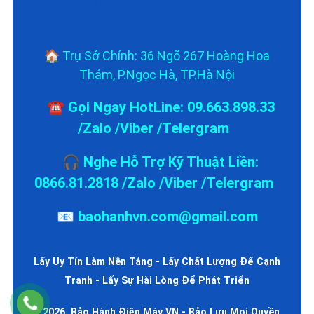
Liên Hệ Với Trung Tâm Bảo
Hành
🏠 Trụ Sở Chính: 36 Ngõ 267 Hoàng Hoa
Thám, P.Ngọc Hà, TP.Hà Nội
☎️ Gọi Ngay HotLine: 09.663.898.33
/Zalo /Viber /Telergram
🎧 Nghe Hỗ Trợ Kỹ Thuật Liền:
0866.81.2818 /Zalo /Viber /Telergram
📧 baohanhvn.com@gmail.com
Lấy Uy Tín Làm Nền Tảng - Lấy Chất Lượng Để Cạnh
Tranh - Lấy Sự Hài Lòng Để Phát Triển
© 2026, Bảo Hành Điện Máy VN - Bảo Lưu Mọi Quyền.