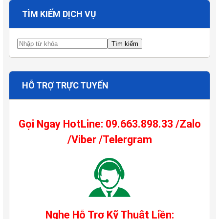
TÌM KIẾM DỊCH VỤ
HỖ TRỢ TRỰC TUYẾN
Gọi Ngay HotLine: 09.663.898.33 /Zalo
/Viber /Telergram
Nghe Hỗ Trợ Kỹ Thuật Liền: