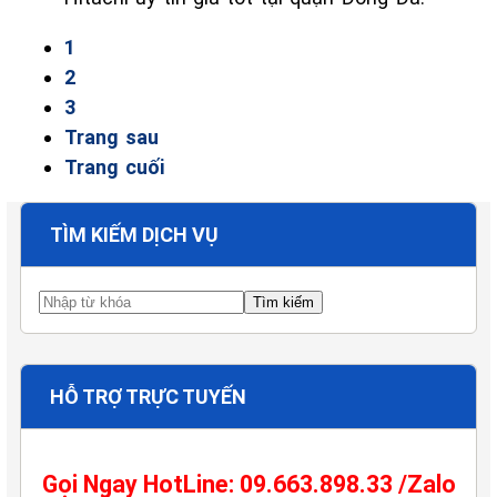
1
2
3
Trang sau
Trang cuối
TÌM KIẾM DỊCH VỤ
HỖ TRỢ TRỰC TUYẾN
Gọi Ngay HotLine: 09.663.898.33 /Zalo