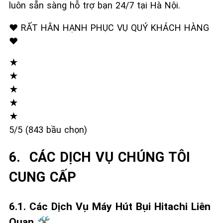
luôn sẵn sàng hỗ trợ bạn 24/7 tại Hà Nội.
❤️ RẤT HÂN HẠNH PHỤC VỤ QUÝ KHÁCH HÀNG
❤️
★
★
★
★
★
5/5 (843 bầu chọn)
6. ️ CÁC DỊCH VỤ CHÚNG TÔI
CUNG CẤP
6.1. Các Dịch Vụ Máy Hút Bụi Hitachi Liên
Quan 🛠️