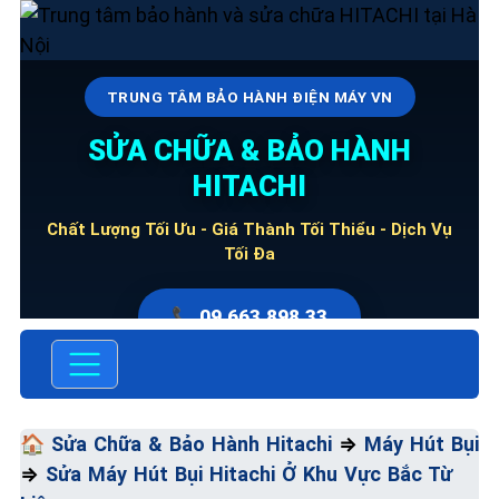
TRUNG TÂM BẢO HÀNH ĐIỆN MÁY VN
SỬA CHỮA & BẢO HÀNH
HITACHI
Chất Lượng Tối Ưu - Giá Thành Tối Thiểu - Dịch Vụ
Tối Đa
📞 09.663.898.33
🏠
Sửa Chữa & Bảo Hành Hitachi
⇒
Máy Hút Bụi
⇒
Sửa Máy Hút Bụi Hitachi Ở Khu Vực Bắc Từ