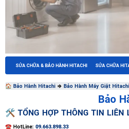
TRUNG TÂM BẢO HÀNH ĐIỆN MÁY VN
SỬA CHỮA & BẢO HÀNH HITACHI
SỬA CHỮA HIT
SỬA CHỮA & BẢO HÀ
🏠
Bảo Hành Hitachi
⇒
Bảo Hành Máy Giặt Hitach
HITACHI
Bảo Hà
Chất Lượng Tối Ưu - Giá Thành Tối Thiểu - Dịch V
🛠️ TỔNG HỢP THÔNG TIN LIÊN
📞 09.663.898.33
☎️
HotLine:
09.663.898.33