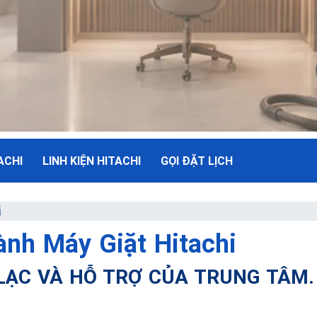
ACHI
LINH KIỆN HITACHI
GỌI ĐẶT LỊCH
NH
i
nh Máy Giặt Hitachi
ụ Tối Đa
 LẠC VÀ HỖ TRỢ CỦA TRUNG TÂM.