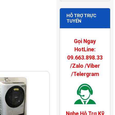
HỖ TRỢ TRỰC
TUYẾN
Gọi Ngay
HotLine:
09.663.898.33
/Zalo /Viber
/Telergram
Nghe Hỗ Trợ Kỹ