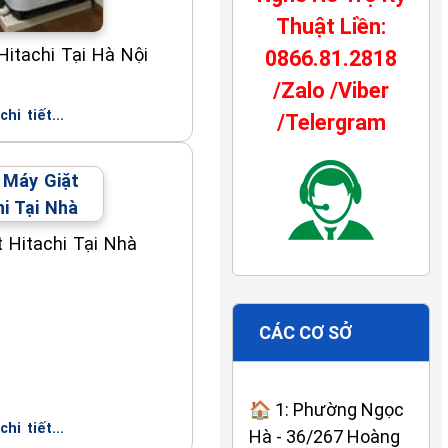
Thuật Liền:
Hitachi Tại Hà Nội
0866.81.2818
/Zalo /Viber
hi tiết...
/Telergram
 Hitachi Tại Nhà
CÁC CƠ SỞ
🏠 1: Phường Ngọc
hi tiết...
Hà - 36/267 Hoàng