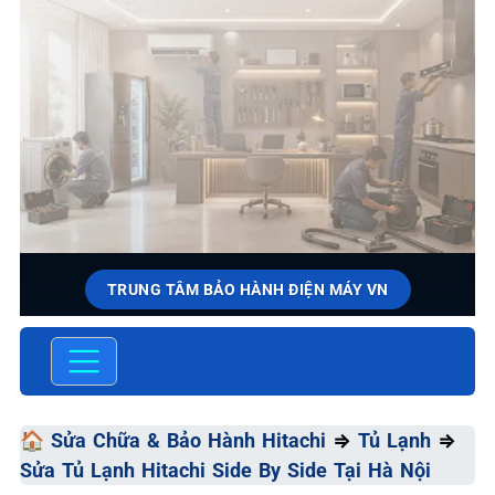
TRUNG TÂM BẢO HÀNH ĐIỆN MÁY VN
SỬA CHỮA & BẢO HÀNH
HITACHI
Chất Lượng Tối Ưu - Giá Thành Tối Thiểu - Dịch Vụ Tối
🏠
Sửa Chữa & Bảo Hành Hitachi
⇒
Tủ Lạnh
⇒
Đa
Sửa Tủ Lạnh Hitachi Side By Side Tại Hà Nội