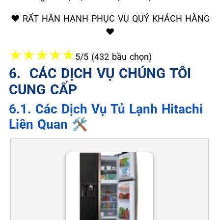
❤️ RẤT HÂN HẠNH PHỤC VỤ QUÝ KHÁCH HÀNG
❤️
★
★
★
★
★
5/5 (432 bầu chọn)
6. ️ CÁC DỊCH VỤ CHÚNG TÔI
CUNG CẤP
6.1. Các Dịch Vụ Tủ Lạnh Hitachi
Liên Quan 🛠️