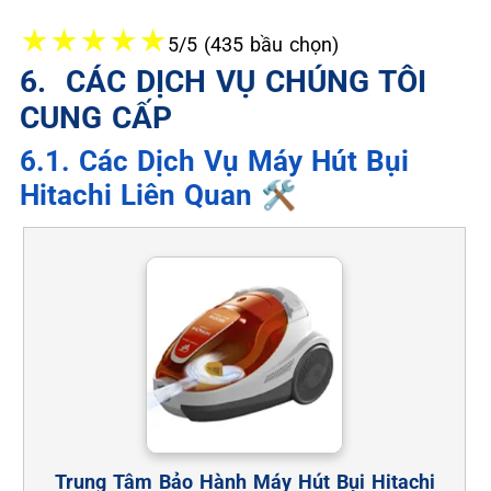
★
★
★
★
★
5/5 (435 bầu chọn)
6. ️ CÁC DỊCH VỤ CHÚNG TÔI
CUNG CẤP
6.1. Các Dịch Vụ Máy Hút Bụi
Hitachi Liên Quan 🛠️
Trung Tâm Bảo Hành Máy Hút Bụi Hitachi