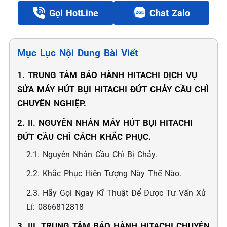
Gọi HotLine
Chat Zalo
Mục Lục Nội Dung Bài Viết
1. TRUNG TÂM BẢO HÀNH HITACHI DỊCH VỤ
SỬA MÁY HÚT BỤI HITACHI ĐỨT CHẢY CẦU CHÌ
CHUYÊN NGHIỆP.
2. II. NGUYÊN NHÂN MÁY HÚT BỤI HITACHI
ĐỨT CẦU CHÌ CÁCH KHẮC PHỤC.
2.1. Nguyên Nhân Cầu Chì Bị Chảy.
2.2. Khắc Phục Hiên Tượng Này Thế Nào.
2.3. Hãy Gọi Ngay Kĩ Thuật Để Được Tư Vấn Xử
Lí: 0866812818
3. III. TRUNG TÂM BẢO HÀNH HITACHI CHUYÊN