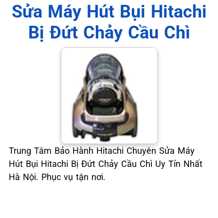
📞 09.663.898.33
Sửa Máy Hút Bụi Hitachi
Bị Đứt Chảy Cầu Chì
Trung Tâm Bảo Hành Hitachi Chuyên Sửa Máy
Hút Bụi Hitachi Bị Đứt Chảy Cầu Chì Uy Tín Nhất
Hà Nội. Phục vụ tận nơi.