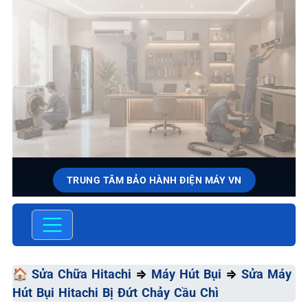
TRUNG TÂM BẢO HÀNH ĐIỆN MÁY VN
SỬA CHỮA & BẢO HÀNH
HITACHI
Chất Lượng Tối Ưu - Giá Thành Tối Thiểu - Dịch Vụ Tối
🏠
Sửa Chữa Hitachi
⇒
Máy Hút Bụi
⇒
Sửa Máy
Đa
Hút Bụi Hitachi Bị Đứt Chảy Cầu Chì