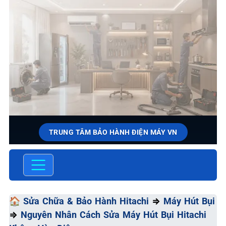
TRUNG TÂM BẢO HÀNH ĐIỆN MÁY VN
SỬA CHỮA & BẢO HÀNH
HITACHI
Chất Lượng Tối Ưu - Giá Thành Tối Thiểu - Dịch Vụ Tối
🏠
Sửa Chữa & Bảo Hành Hitachi
⇒
Máy Hút Bụi
Đa
⇒
Nguyên Nhân Cách Sửa Máy Hút Bụi Hitachi