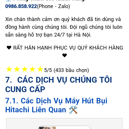
0986.858.922
(Phone - Zalo)
Xin chân thành cảm ơn quý khách đã tin dùng và
đồng hành cùng chúng tôi. Đội ngũ chúng tôi luôn
sẵn sàng hỗ trợ bạn 24/7 tại Hà Nội.
❤️ RẤT HÂN HẠNH PHỤC VỤ QUÝ KHÁCH HÀNG
❤️
★
★
★
★
★
5/5 (433 bầu chọn)
7. ️ CÁC DỊCH VỤ CHÚNG TÔI
CUNG CẤP
7.1. Các Dịch Vụ Máy Hút Bụi
Hitachi Liên Quan 🛠️