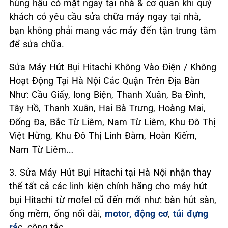
hùng hậu có mặt ngay tại nhà & cơ quan khi quý
khách có yêu cầu sửa chữa máy ngay tại nhà,
bạn không phải mang vác máy đến tận trung tâm
để sửa chữa.
Sửa Máy Hút Bụi Hitachi Không Vào Điện / Không
Hoạt Động Tại Hà Nội Các Quận Trên Địa Bàn
Như: Cầu Giấy, long Biện, Thanh Xuân, Ba Đình,
Tây Hồ, Thanh Xuân, Hai Bà Trưng, Hoàng Mai,
Đống Đa, Bắc Từ Liêm, Nam Từ Liêm, Khu Đô Thị
Việt Hừng, Khu Đô Thị Linh Đàm, Hoàn Kiếm,
Nam Từ Liêm…
3. Sửa Máy Hút Bụi Hitachi tại Hà Nội nhận thay
thế tất cả các linh kiện chính hãng cho máy hút
bụi Hitachi từ mofel cũ đến mới như: bàn hút sàn,
ống mềm, ống nối dài,
motor, động cơ
,
túi đựng
rá
c, công tắc…