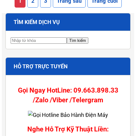
1
2
3
Trang sau
Trang cuối
TÌM KIẾM DỊCH VỤ
HỖ TRỢ TRỰC TUYẾN
Gọi Ngay HotLine: 09.663.898.33
/Zalo /Viber /Telergram
Nghe Hỗ Trợ Kỹ Thuật Liền: