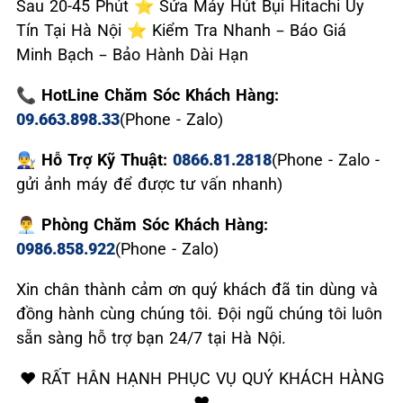
Sau 20-45 Phút ⭐ Sửa Máy Hút Bụi Hitachi Uy
Tín Tại Hà Nội ⭐ Kiểm Tra Nhanh – Báo Giá
Minh Bạch – Bảo Hành Dài Hạn
📞 HotLine Chăm Sóc Khách Hàng:
09.663.898.33
(Phone - Zalo)
👨‍🔧 Hỗ Trợ Kỹ Thuật:
0866.81.2818
(Phone - Zalo -
gửi ảnh máy để được tư vấn nhanh)
👨‍💼 Phòng Chăm Sóc Khách Hàng:
0986.858.922
(Phone - Zalo)
Xin chân thành cảm ơn quý khách đã tin dùng và
đồng hành cùng chúng tôi. Đội ngũ chúng tôi luôn
sẵn sàng hỗ trợ bạn 24/7 tại Hà Nội.
❤️ RẤT HÂN HẠNH PHỤC VỤ QUÝ KHÁCH HÀNG
❤️