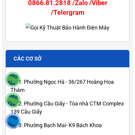
0866.81.2818 /Zalo /Viber
/Telergram
CÁC CƠ SỞ
🏠 1: Phường Ngọc Hà - 36/267 Hoàng Hoa
Thám
🏠 2: Phường Cầu Giấy - Tòa nhà CTM Complex
139 Cầu Giấy
🏠 3: Phường Bạch Mai- K9 Bách Khoa