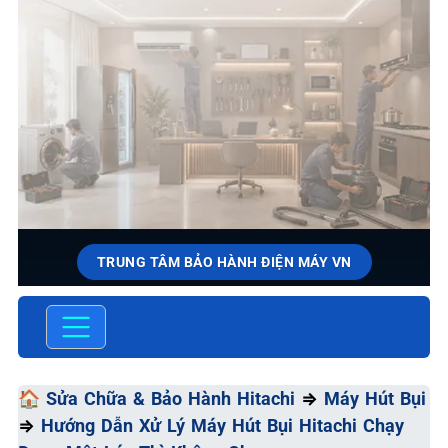
TRUNG TÂM BẢO HÀNH ĐIỆN MÁY VN
SỬA CHỮA & BẢO HÀNH
HITACHI
Chất Lượng Tối Ưu - Giá Thành Tối Thiểu - Dịch Vụ Tối
🏠
Sửa Chữa & Bảo Hành Hitachi
⇒
Máy Hút Bụi
Đa
⇒
Hướng Dẫn Xử Lý Máy Hút Bụi Hitachi Chạy