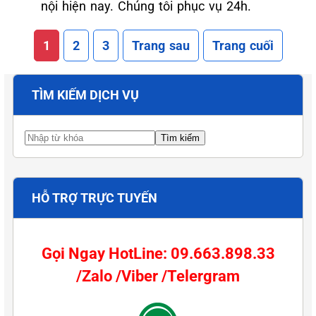
nội hiện nay. Chúng tôi phục vụ 24h.
1
2
3
Trang sau
Trang cuối
TÌM KIẾM DỊCH VỤ
HỖ TRỢ TRỰC TUYẾN
Gọi Ngay HotLine: 09.663.898.33
/Zalo /Viber /Telergram