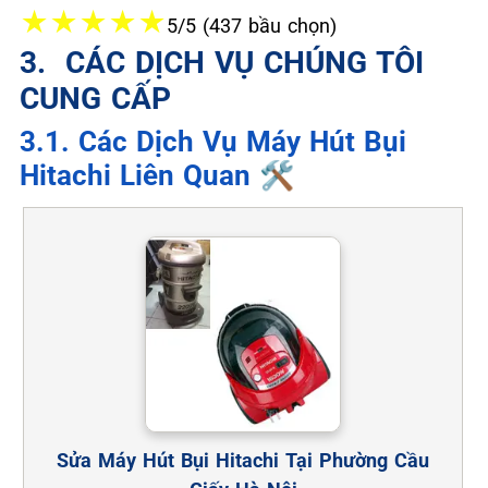
★
★
★
★
★
5/5 (437 bầu chọn)
3. ️ CÁC DỊCH VỤ CHÚNG TÔI
CUNG CẤP
3.1. Các Dịch Vụ Máy Hút Bụi
Hitachi Liên Quan 🛠️
Sửa Máy Hút Bụi Hitachi Tại Phường Cầu