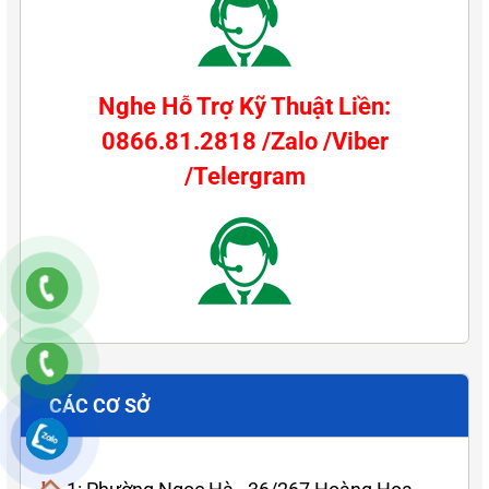
Nghe Hỗ Trợ Kỹ Thuật Liền:
0866.81.2818 /Zalo /Viber
/Telergram
CÁC CƠ SỞ