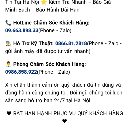
Tín Tại Hà Nội ⭐ Kiểm Tra Nhanh – Báo Giá
Minh Bạch – Bảo Hành Dài Hạn
📞 HotLine Chăm Sóc Khách Hàng:
09.663.898.33
(Phone - Zalo)
👨‍🔧 Hỗ Trợ Kỹ Thuật:
0866.81.2818
(Phone - Zalo -
gửi ảnh máy để được tư vấn nhanh)
👨‍💼 Phòng Chăm Sóc Khách Hàng:
0986.858.922
(Phone - Zalo)
Xin chân thành cảm ơn quý khách đã tin dùng và
đồng hành cùng chúng tôi. Đội ngũ chúng tôi luôn
sẵn sàng hỗ trợ bạn 24/7 tại Hà Nội.
❤️ RẤT HÂN HẠNH PHỤC VỤ QUÝ KHÁCH HÀNG
❤️