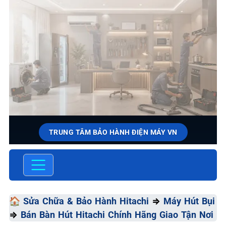
TRUNG TÂM BẢO HÀNH ĐIỆN MÁY VN
SỬA CHỮA & BẢO HÀNH
HITACHI
Chất Lượng Tối Ưu - Giá Thành Tối Thiểu - Dịch Vụ Tối
🏠
Sửa Chữa & Bảo Hành Hitachi
⇒
Máy Hút Bụi
Đa
⇒
Bán Bàn Hút Hitachi Chính Hãng Giao Tận Nơi