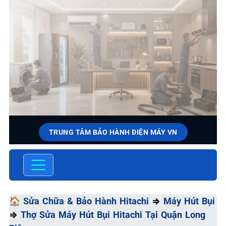
TRUNG TÂM BẢO HÀNH ĐIỆN MÁY VN
SỬA CHỮA & BẢO HÀNH
HITACHI
Chất Lượng Tối Ưu - Giá Thành Tối Thiểu - Dịch Vụ Tối
🏠
Sửa Chữa & Bảo Hành Hitachi
⇒
Máy Hút Bụi
Đa
⇒
Thợ Sửa Máy Hút Bụi Hitachi Tại Quận Long