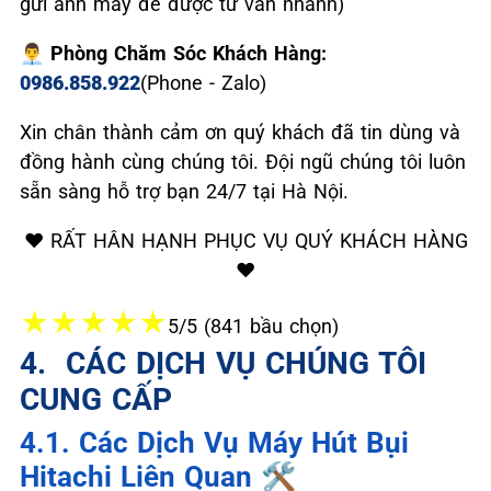
gửi ảnh máy để được tư vấn nhanh)
👨‍💼 Phòng Chăm Sóc Khách Hàng:
0986.858.922
(Phone - Zalo)
Xin chân thành cảm ơn quý khách đã tin dùng và
đồng hành cùng chúng tôi. Đội ngũ chúng tôi luôn
sẵn sàng hỗ trợ bạn 24/7 tại Hà Nội.
❤️ RẤT HÂN HẠNH PHỤC VỤ QUÝ KHÁCH HÀNG
❤️
★
★
★
★
★
5/5 (841 bầu chọn)
4. ️ CÁC DỊCH VỤ CHÚNG TÔI
CUNG CẤP
4.1. Các Dịch Vụ Máy Hút Bụi
Hitachi Liên Quan 🛠️