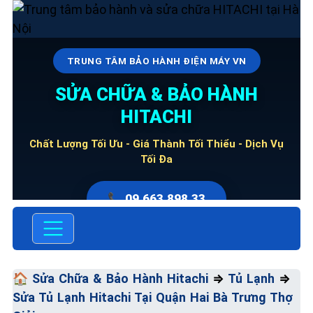
TRUNG TÂM BẢO HÀNH ĐIỆN MÁY VN
SỬA CHỮA & BẢO HÀNH
HITACHI
Chất Lượng Tối Ưu - Giá Thành Tối Thiểu - Dịch Vụ
Tối Đa
📞 09.663.898.33
🏠
Sửa Chữa & Bảo Hành Hitachi
⇒
Tủ Lạnh
⇒
Sửa Tủ Lạnh Hitachi Tại Quận Hai Bà Trưng Thợ