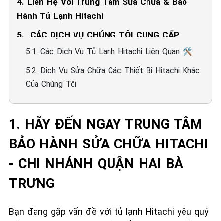
4. Liên Hệ Với Trung Tâm Sửa Chữa & Bảo
Hành Tủ Lạnh Hitachi
5. ️ CÁC DỊCH VỤ CHÚNG TÔI CUNG CẤP
5.1. Các Dịch Vụ Tủ Lạnh Hitachi Liên Quan 🛠️
5.2. Dịch Vụ Sửa Chữa Các Thiết Bị Hitachi Khác
Của Chúng Tôi
1. HÃY ĐẾN NGAY TRUNG TÂM
BẢO HÀNH SỬA CHỮA HITACHI
- CHI NHÁNH QUẬN HAI BÀ
TRƯNG
Bạn đang gặp vấn đề với tủ lạnh Hitachi yêu quý