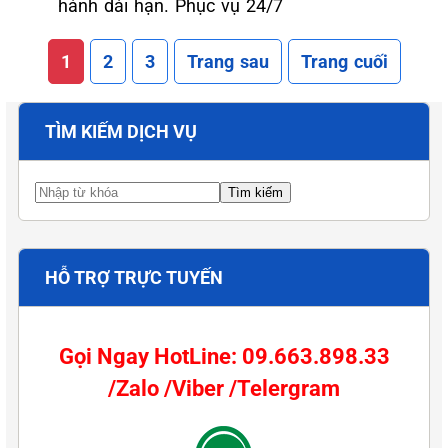
hành dài hạn. Phục vụ 24/7
1
2
3
Trang sau
Trang cuối
TÌM KIẾM DỊCH VỤ
HỖ TRỢ TRỰC TUYẾN
Gọi Ngay HotLine: 09.663.898.33
/Zalo /Viber /Telergram