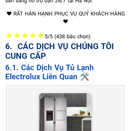
sẵn sàng hỗ trợ bạn 24/7 tại Hà Nội.
❤️ RẤT HÂN HẠNH PHỤC VỤ QUÝ KHÁCH HÀNG
❤️
★
★
★
★
★
5/5 (438 bầu chọn)
6. ️ CÁC DỊCH VỤ CHÚNG TÔI
CUNG CẤP
6.1. Các Dịch Vụ Tủ Lạnh
Electrolux Liên Quan 🛠️