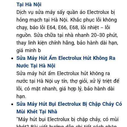
Tại Hà Nội
Dịch vụ sửa máy sấy quần áo Electrolux bị
hỏng mạch tại Hà Nội. Khắc phục lỗi không
chạy, báo lỗi E64, E66, E68, lỗi nhiệt – lỗi
nguồn. Sửa chữa tại nhà nhanh 20–30 phút,
thay linh kiện chính hãng, bảo hành dài hạn,
giá minh b
Sửa Máy Hút Ẩm Electrolux Hút Không Ra
Nước Tại Hà Nội
Sửa máy hút ẩm Electrolux hút không ra
nước tại Hà Nội uy tín, thợ giỏi, xử lý triệt để
lỗi, có mặt nhanh, giá hợp lý, bảo hành dài
hạn.
Sửa Máy Hút Bụi Electrolux Bị Chập Cháy Có
Mùi Khét Tại Nhà
"Máy hút bụi Electrolux bị chập cháy, có mùi
khét? Bài viết hướng dẫn chi tiết cách nhận