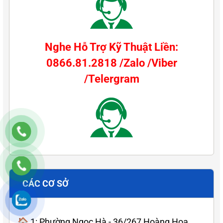
Nghe Hỗ Trợ Kỹ Thuật Liền:
0866.81.2818 /Zalo /Viber
/Telergram
CÁC CƠ SỞ
🏠 1: Phường Ngọc Hà - 36/267 Hoàng Hoa