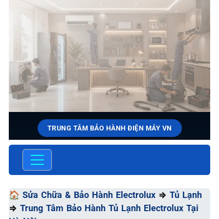
TRUNG TÂM BẢO HÀNH ĐIỆN MÁY VN
SỬA CHỮA & BẢO HÀNH
ELECTROLUX
Chất Lượng Tối Ưu - Giá Thành Tối Thiểu - Dịch Vụ Tối
🏠
Sửa Chữa & Bảo Hành Electrolux
⇒
Tủ Lạnh
Đa
⇒
Trung Tâm Bảo Hành Tủ Lạnh Electrolux Tại