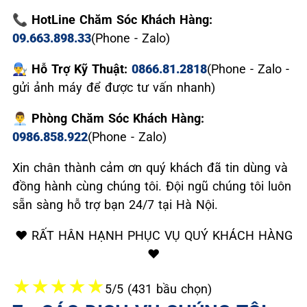
📞 HotLine Chăm Sóc Khách Hàng:
09.663.898.33
(Phone - Zalo)
👨‍🔧 Hỗ Trợ Kỹ Thuật:
0866.81.2818
(Phone - Zalo -
gửi ảnh máy để được tư vấn nhanh)
👨‍💼 Phòng Chăm Sóc Khách Hàng:
0986.858.922
(Phone - Zalo)
Xin chân thành cảm ơn quý khách đã tin dùng và
đồng hành cùng chúng tôi. Đội ngũ chúng tôi luôn
sẵn sàng hỗ trợ bạn 24/7 tại Hà Nội.
❤️ RẤT HÂN HẠNH PHỤC VỤ QUÝ KHÁCH HÀNG
❤️
★
★
★
★
★
5/5 (431 bầu chọn)