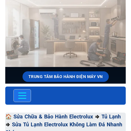
TRUNG TÂM BẢO HÀNH ĐIỆN MÁY VN
SỬA CHỮA & BẢO HÀNH
ELECTROLUX
Chất Lượng Tối Ưu - Giá Thành Tối Thiểu - Dịch Vụ Tối
🏠
Sửa Chữa & Bảo Hành Electrolux
⇒
Tủ Lạnh
Đa
⇒
Sửa Tủ Lạnh Electrolux Không Làm Đá Nhanh