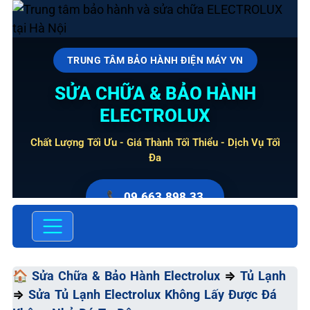
TRUNG TÂM BẢO HÀNH ĐIỆN MÁY VN
SỬA CHỮA & BẢO HÀNH
ELECTROLUX
Chất Lượng Tối Ưu - Giá Thành Tối Thiểu - Dịch Vụ Tối
Đa
📞 09.663.898.33
🏠
Sửa Chữa & Bảo Hành Electrolux
⇒
Tủ Lạnh
⇒
Sửa Tủ Lạnh Electrolux Không Lấy Được Đá