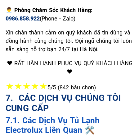
👨‍💼 Phòng Chăm Sóc Khách Hàng:
0986.858.922
(Phone - Zalo)
Xin chân thành cảm ơn quý khách đã tin dùng và
đồng hành cùng chúng tôi. Đội ngũ chúng tôi luôn
sẵn sàng hỗ trợ bạn 24/7 tại Hà Nội.
❤️ RẤT HÂN HẠNH PHỤC VỤ QUÝ KHÁCH HÀNG
❤️
★
★
★
★
★
5/5 (842 bầu chọn)
7. ️ CÁC DỊCH VỤ CHÚNG TÔI
CUNG CẤP
7.1. Các Dịch Vụ Tủ Lạnh
Electrolux Liên Quan 🛠️