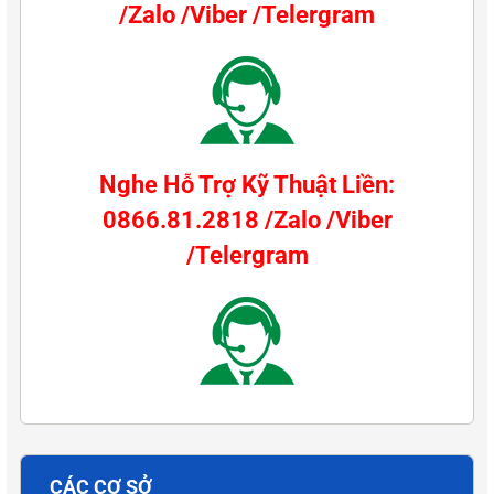
/Zalo /Viber /Telergram
Nghe Hỗ Trợ Kỹ Thuật Liền:
0866.81.2818 /Zalo /Viber
/Telergram
CÁC CƠ SỞ