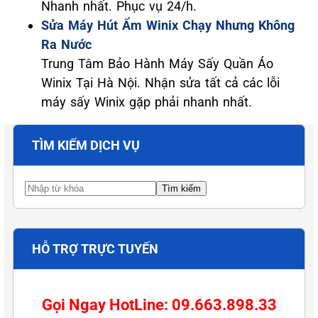
Nhanh nhất. Phục vụ 24/h.
Sửa Máy Hút Ẩm Winix Chạy Nhưng Không
Ra Nước
Trung Tâm Bảo Hành Máy Sấy Quần Áo
Winix Tại Hà Nội. Nhận sửa tất cả các lỗi
máy sấy Winix gặp phải nhanh nhất.
TÌM KIẾM DỊCH VỤ
HỖ TRỢ TRỰC TUYẾN
Gọi Ngay HotLine: 09.663.898.33