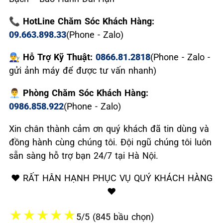
📞 HotLine Chăm Sóc Khách Hàng:
09.663.898.33
(Phone - Zalo)
👨‍🔧 Hỗ Trợ Kỹ Thuật:
0866.81.2818
(Phone - Zalo -
gửi ảnh máy để được tư vấn nhanh)
👨‍💼 Phòng Chăm Sóc Khách Hàng:
0986.858.922
(Phone - Zalo)
Xin chân thành cảm ơn quý khách đã tin dùng và
đồng hành cùng chúng tôi. Đội ngũ chúng tôi luôn
sẵn sàng hỗ trợ bạn 24/7 tại Hà Nội.
❤️ RẤT HÂN HẠNH PHỤC VỤ QUÝ KHÁCH HÀNG
❤️
★
★
★
★
★
5/5 (845 bầu chọn)