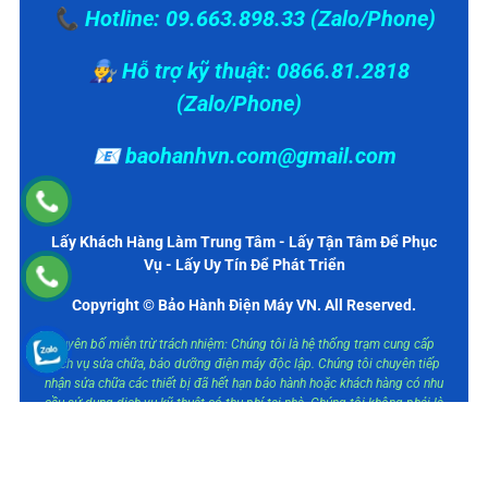
📞 Hotline: 09.663.898.33 (Zalo/Phone)
👨‍🔧 Hỗ trợ kỹ thuật: 0866.81.2818
(Zalo/Phone)
📧 baohanhvn.com@gmail.com
Lấy Khách Hàng Làm Trung Tâm - Lấy Tận Tâm Để Phục
Vụ - Lấy Uy Tín Để Phát Triển
Copyright © Bảo Hành Điện Máy VN. All Reserved.
Tuyên bố miễn trừ trách nhiệm: Chúng tôi là hệ thống trạm cung cấp
dịch vụ sửa chữa, bảo dưỡng điện máy độc lập. Chúng tôi chuyên tiếp
nhận sửa chữa các thiết bị đã hết hạn bảo hành hoặc khách hàng có nhu
cầu sử dụng dịch vụ kỹ thuật có thu phí tại nhà. Chúng tôi không phải là
trung tâm bảo hành ủy quyền của các hãng. Các thương hiệu được nhắc
đến nhằm mục đích mô tả loại thiết bị mà chúng tôi cung cấp dịch vụ.