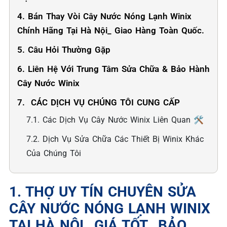
4. Bán Thay Vòi Cây Nước Nóng Lạnh Winix
Chính Hãng Tại Hà Nội_ Giao Hàng Toàn Quốc.
5. Câu Hỏi Thường Gặp
6. Liên Hệ Với Trung Tâm Sửa Chữa & Bảo Hành
Cây Nước Winix
7. ️ CÁC DỊCH VỤ CHÚNG TÔI CUNG CẤP
7.1. Các Dịch Vụ Cây Nước Winix Liên Quan 🛠️
7.2. Dịch Vụ Sửa Chữa Các Thiết Bị Winix Khác
Của Chúng Tôi
1. THỢ UY TÍN CHUYÊN SỬA
CÂY NƯỚC NÓNG LẠNH WINIX
TẠI HÀ NỘI_ GIÁ TỐT _BẢO