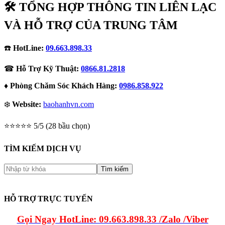
🛠️ TỔNG HỢP THÔNG TIN LIÊN LẠC
VÀ HỖ TRỢ CỦA TRUNG TÂM
☎️
HotLine:
09.663.898.33
☎
Hỗ Trợ Kỹ Thuật:
0866.81.2818
♦
Phòng Chăm Sóc Khách Hàng:
0986.858.922
❄️
Website:
baohanhvn.com
⭐⭐⭐⭐⭐ 5/5 (28 bầu chọn)
TÌM KIẾM DỊCH VỤ
HỖ TRỢ TRỰC TUYẾN
Gọi Ngay HotLine: 09.663.898.33 /Zalo /Viber