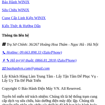
Bảo Hành WINIX
Sửa Chữa WINIX
Cung Cấp Linh Kiện WINIX
Kiến Thức & Hướng Dẫn
Thông tin liên hệ
🏢 Trụ Sở Chính: 36/267 Hoàng Hoa Thám - Ngọc Hà - Hà Nội
📞 Hotline: 09.663.898.33 (Zalo/Phone)
👨‍🔧 Hỗ trợ kỹ thuật: 0866.81.2818 (Zalo/Phone)
📧 baohanhvn.com@gmail.com
Lấy Khách Hàng Làm Trung Tâm - Lấy Tận Tâm Để Phục Vụ -
Lấy Uy Tín Để Phát Triển
Copyright © Bảo Hành Điện Máy VN. All Reserved.
Tuyên bố miễn trừ trách nhiệm: Chúng tôi là hệ thống trạm cung
cấp dịch vụ sửa chữa, bảo dưỡng điện máy độc lập. Chúng tôi
chuyên tiếp nhận sửa chữa các thiết bị đã hết hạn bảo hành hoặc