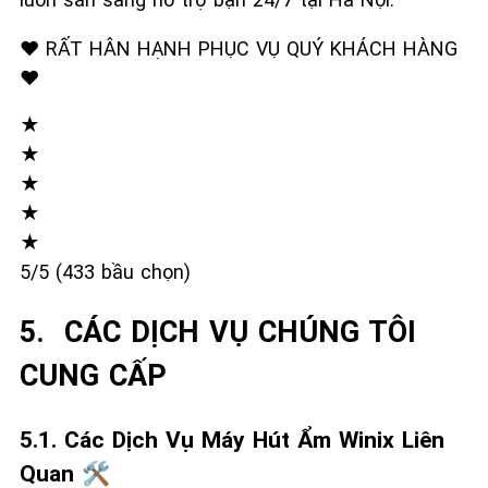
❤️ RẤT HÂN HẠNH PHỤC VỤ QUÝ KHÁCH HÀNG
❤️
★
★
★
★
★
5/5 (433 bầu chọn)
5. ️ CÁC DỊCH VỤ CHÚNG TÔI
CUNG CẤP
5.1. Các Dịch Vụ Máy Hút Ẩm Winix Liên
Quan 🛠️