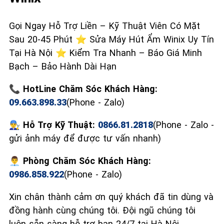
Gọi Ngay Hỗ Trợ Liền – Kỹ Thuật Viên Có Mặt
Sau 20-45 Phút ⭐ Sửa Máy Hút Ẩm Winix Uy Tín
Tại Hà Nội ⭐ Kiểm Tra Nhanh – Báo Giá Minh
Bạch – Bảo Hành Dài Hạn
📞 HotLine Chăm Sóc Khách Hàng:
09.663.898.33
(Phone - Zalo)
👨‍🔧 Hỗ Trợ Kỹ Thuật:
0866.81.2818
(Phone - Zalo -
gửi ảnh máy để được tư vấn nhanh)
👨‍💼 Phòng Chăm Sóc Khách Hàng:
0986.858.922
(Phone - Zalo)
Xin chân thành cảm ơn quý khách đã tin dùng và
đồng hành cùng chúng tôi. Đội ngũ chúng tôi
luôn sẵn sàng hỗ trợ bạn 24/7 tại Hà Nội.