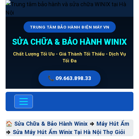
TRUNG TÂM BẢO HÀNH ĐIỆN MÁY VN
SỬA CHỮA & BẢO HÀNH WINIX
Chất Lượng Tối Ưu - Giá Thành Tối Thiểu - Dịch Vụ
Tối Đa
📞 09.663.898.33
🏠
Sửa Chữa & Bảo Hành Winix
⇒
Máy Hút Ẩm
⇒
Sửa Máy Hút Ẩm Winix Tại Hà Nội Thợ Giỏi