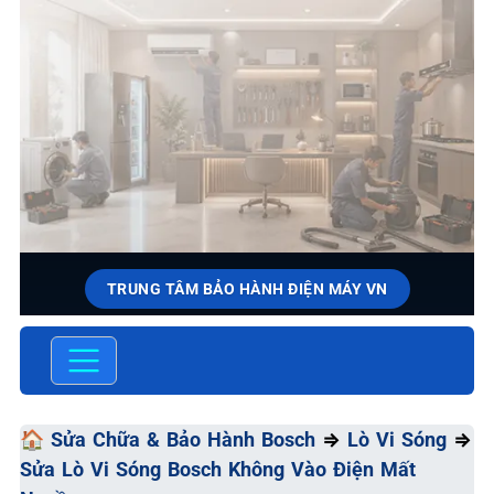
TRUNG TÂM BẢO HÀNH ĐIỆN MÁY VN
SỬA CHỮA & BẢO HÀNH
BOSCH
Chất Lượng Tối Ưu - Giá Thành Tối Thiểu - Dịch Vụ Tối
🏠
Sửa Chữa & Bảo Hành Bosch
⇒
Lò Vi Sóng
⇒
Đa
Sửa Lò Vi Sóng Bosch Không Vào Điện Mất