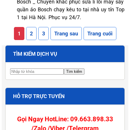
Bosch _ Chuyên khắc phục sửa lí lỗi máy sấy
quần áo Bosch chạy kêu to tại nhà uy tín Top
1 tại Hà Nội. Phục vụ 24/7.
1
2
3
Trang sau
Trang cuối
TÌM KIẾM DỊCH VỤ
HỖ TRỢ TRỰC TUYẾN
Gọi Ngay HotLine: 09.663.898.33
/Zalo /Viber /Telergram