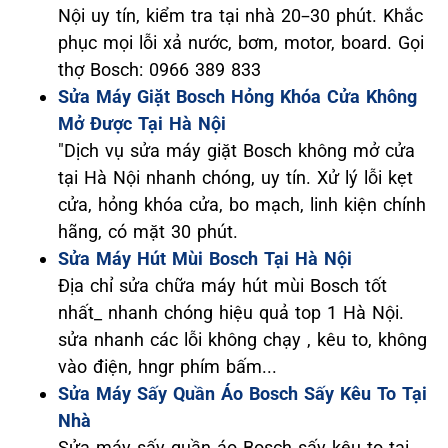
Nội uy tín, kiểm tra tại nhà 20–30 phút. Khắc
phục mọi lỗi xả nước, bơm, motor, board. Gọi
thợ Bosch: 0966 389 833
Sửa Máy Giặt Bosch Hỏng Khóa Cửa Không
Mở Được Tại Hà Nội
"Dịch vụ sửa máy giặt Bosch không mở cửa
tại Hà Nội nhanh chóng, uy tín. Xử lý lỗi kẹt
cửa, hỏng khóa cửa, bo mạch, linh kiện chính
hãng, có mặt 30 phút.
Sửa Máy Hút Mùi Bosch Tại Hà Nội
Địa chỉ sửa chữa máy hút mùi Bosch tốt
nhất_ nhanh chóng hiệu quả top 1 Hà Nội.
sửa nhanh các lỗi không chạy , kêu to, không
vào điện, hngr phím bấm...
Sửa Máy Sấy Quần Áo Bosch Sấy Kêu To Tại
Nhà
Sửa máy sấy quần áo Bosch sấy kêu to tại