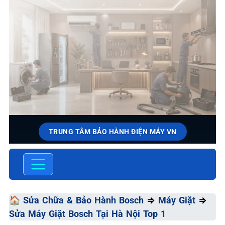
TRUNG TÂM BẢO HÀNH ĐIỆN MÁY VN
SỬA CHỮA & BẢO HÀNH
BOSCH
Chất Lượng Tối Ưu - Giá Thành Tối Thiểu - Dịch Vụ Tối
🏠
Sửa Chữa & Bảo Hành Bosch
⇒
Máy Giặt
⇒
Đa
Sửa Máy Giặt Bosch Tại Hà Nội Top 1