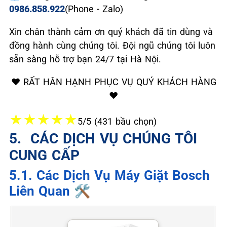
0986.858.922
(Phone - Zalo)
Xin chân thành cảm ơn quý khách đã tin dùng và
đồng hành cùng chúng tôi. Đội ngũ chúng tôi luôn
sẵn sàng hỗ trợ bạn 24/7 tại Hà Nội.
❤️ RẤT HÂN HẠNH PHỤC VỤ QUÝ KHÁCH HÀNG
❤️
★
★
★
★
★
5/5 (431 bầu chọn)
5. ️ CÁC DỊCH VỤ CHÚNG TÔI
CUNG CẤP
5.1. Các Dịch Vụ Máy Giặt Bosch
Liên Quan 🛠️