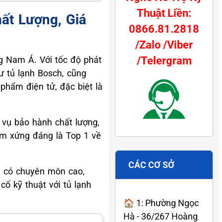
Thuật Liền:
ất Lượng, Giá
0866.81.2818
/Zalo /Viber
ng Nam Á. Với tốc độ phát
/Telergram
ư tủ lạnh Bosch, cũng
phẩm điện tử, đặc biệt là
 vụ bảo hành chất lượng,
tâm xứng đáng là Top 1 về
CÁC CƠ SỞ
ên có chuyên môn cao,
ố kỹ thuật với tủ lạnh
🏠 1: Phường Ngọc
Hà - 36/267 Hoàng