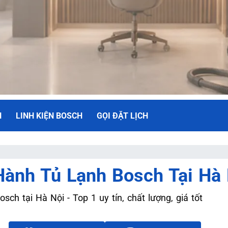
H
LINH KIỆN BOSCH
GỌI ĐẶT LỊCH
NH
ành Tủ Lạnh Bosch Tại Hà 
ối Đa
ch tại Hà Nội - Top 1 uy tín, chất lượng, giá tốt