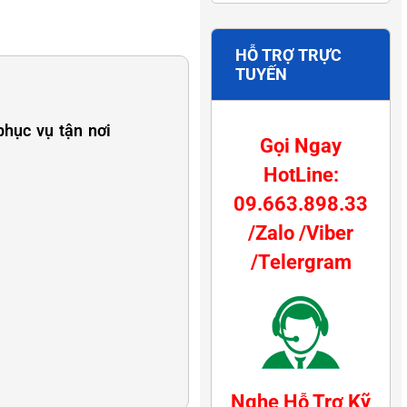
HỖ TRỢ TRỰC
TUYẾN
phục vụ tận nơi
Gọi Ngay
HotLine:
09.663.898.33
/Zalo /Viber
/Telergram
Nghe Hỗ Trợ Kỹ