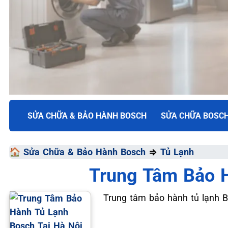
TRUNG TÂM BẢO HÀNH ĐIỆN MÁY VN
SỬA CHỮA & BẢO HÀNH BOSCH
SỬA CHỮA BOSC
SỬA CHỮA & BẢO HÀ
🏠
Sửa Chữa & Bảo Hành Bosch
⇒
Tủ Lạnh
BOSCH
Trung Tâm Bảo H
Chất Lượng Tối Ưu - Giá Thành Tối Thiểu - Dịch Vụ T
Trung tâm bảo hành tủ lạnh Bos
📞 09.663.898.33