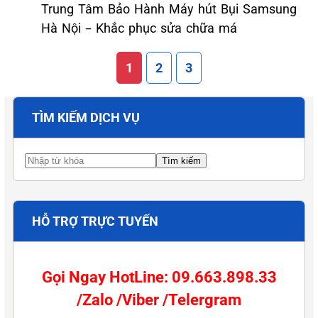
Trung Tâm Bảo Hành Máy hút Bụi Samsung
Hà Nội – Khắc phục sửa chữa má
1
2
3
TÌM KIẾM DỊCH VỤ
HỖ TRỢ TRỰC TUYẾN
Gọi Ngay HotLine: 09.663.898.33
/Zalo /Viber /Telergram