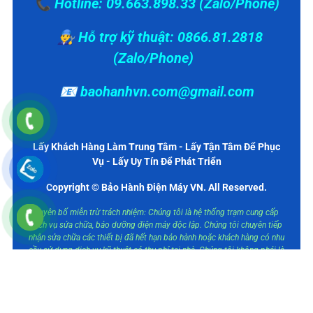
📞 Hotline: 09.663.898.33 (Zalo/Phone)
👨‍🔧 Hỗ trợ kỹ thuật: 0866.81.2818
(Zalo/Phone)
📧 baohanhvn.com@gmail.com
Lấy Khách Hàng Làm Trung Tâm - Lấy Tận Tâm Để Phục
Vụ - Lấy Uy Tín Để Phát Triển
Copyright © Bảo Hành Điện Máy VN. All Reserved.
Tuyên bố miễn trừ trách nhiệm: Chúng tôi là hệ thống trạm cung cấp
dịch vụ sửa chữa, bảo dưỡng điện máy độc lập. Chúng tôi chuyên tiếp
nhận sửa chữa các thiết bị đã hết hạn bảo hành hoặc khách hàng có nhu
cầu sử dụng dịch vụ kỹ thuật có thu phí tại nhà. Chúng tôi không phải là
trung tâm bảo hành ủy quyền của các hãng. Các thương hiệu được nhắc
đến nhằm mục đích mô tả loại thiết bị mà chúng tôi cung cấp dịch vụ.