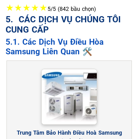
★
★
★
★
★
5/5 (842 bầu chọn)
5. ️ CÁC DỊCH VỤ CHÚNG TÔI
CUNG CẤP
5.1. Các Dịch Vụ Điều Hòa
Samsung Liên Quan 🛠️
Trung Tâm Bảo Hành Điều Hoà Samsung