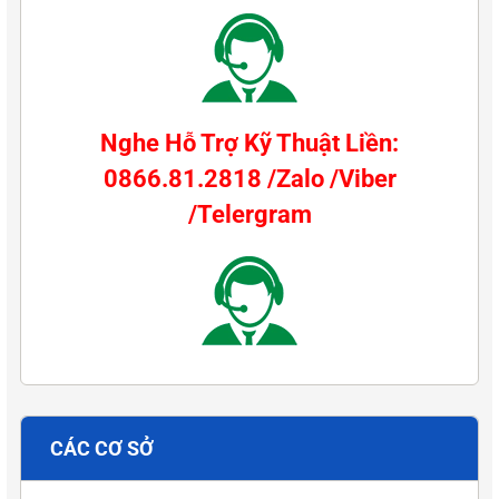
Nghe Hỗ Trợ Kỹ Thuật Liền:
0866.81.2818 /Zalo /Viber
/Telergram
CÁC CƠ SỞ