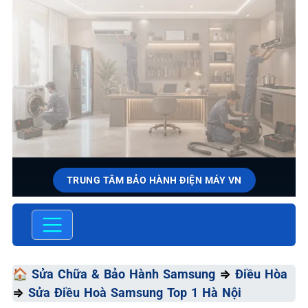
TRUNG TÂM BẢO HÀNH ĐIỆN MÁY VN
SỬA CHỮA & BẢO HÀNH
SAMSUNG
Chất Lượng Tối Ưu - Giá Thành Tối Thiểu - Dịch Vụ Tối
🏠
Sửa Chữa & Bảo Hành Samsung
⇒
Điều Hòa
Đa
⇒
Sửa Điều Hoà Samsung Top 1 Hà Nội