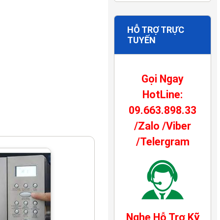
HỖ TRỢ TRỰC
TUYẾN
Gọi Ngay
HotLine:
09.663.898.33
/Zalo /Viber
/Telergram
Nghe Hỗ Trợ Kỹ