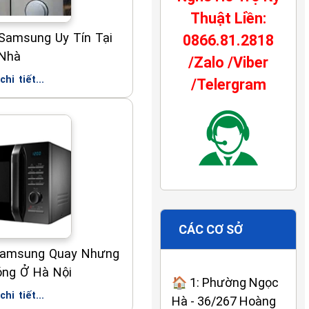
Thuật Liền:
 Samsung Uy Tín Tại
0866.81.2818
Nhà
/Zalo /Viber
hi tiết...
/Telergram
CÁC CƠ SỞ
Samsung Quay Nhưng
ng Ở Hà Nội
🏠 1: Phường Ngọc
hi tiết...
Hà - 36/267 Hoàng