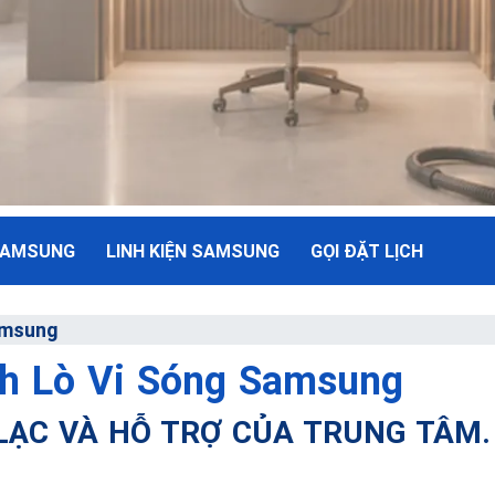
SAMSUNG
LINH KIỆN SAMSUNG
GỌI ĐẶT LỊCH
NH
amsung
h Lò Vi Sóng Samsung
ụ Tối Đa
 LẠC VÀ HỖ TRỢ CỦA TRUNG TÂM.