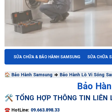
TRUNG TÂM BẢO HÀNH ĐIỆN MÁY VN
SỬA CHỮA & BẢO HÀNH SAMSUNG
SỬA CHỮA 
SỬA CHỮA & BẢO HÀ
🏠
Bảo Hành Samsung
⇒
Bảo Hành Lò Vi Sóng S
SAMSUNG
Bảo Hàn
Chất Lượng Tối Ưu - Giá Thành Tối Thiểu - Dịch V
🛠️ TỔNG HỢP THÔNG TIN LIÊN
📞 09.663.898.33
☎️
HotLine:
09.663.898.33