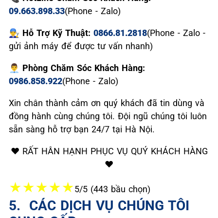
09.663.898.33
(Phone - Zalo)
👨‍🔧 Hỗ Trợ Kỹ Thuật:
0866.81.2818
(Phone - Zalo -
gửi ảnh máy để được tư vấn nhanh)
👨‍💼 Phòng Chăm Sóc Khách Hàng:
0986.858.922
(Phone - Zalo)
Xin chân thành cảm ơn quý khách đã tin dùng và
đồng hành cùng chúng tôi. Đội ngũ chúng tôi luôn
sẵn sàng hỗ trợ bạn 24/7 tại Hà Nội.
❤️ RẤT HÂN HẠNH PHỤC VỤ QUÝ KHÁCH HÀNG
❤️
★
★
★
★
★
5/5 (443 bầu chọn)
5. ️ CÁC DỊCH VỤ CHÚNG TÔI