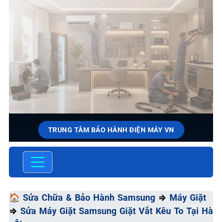
TRUNG TÂM BẢO HÀNH ĐIỆN MÁY VN
SỬA CHỮA & BẢO HÀNH
SAMSUNG
Chất Lượng Tối Ưu - Giá Thành Tối Thiểu - Dịch Vụ Tối
🏠
Sửa Chữa & Bảo Hành Samsung
⇒
Máy Giặt
Đa
⇒
Sửa Máy Giặt Samsung Giặt Vắt Kêu To Tại Hà