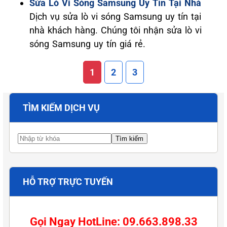
Sửa Lò Vi Sóng Samsung Uy Tín Tại Nhà
Dịch vụ sửa lò vi sóng Samsung uy tín tại
nhà khách hàng. Chúng tôi nhận sửa lò vi
sóng Samsung uy tín giá rẻ.
1
2
3
TÌM KIẾM DỊCH VỤ
HỖ TRỢ TRỰC TUYẾN
Gọi Ngay HotLine: 09.663.898.33