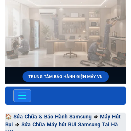
TRUNG TÂM BẢO HÀNH ĐIỆN MÁY VN
SỬA CHỮA & BẢO HÀNH
SAMSUNG
Chất Lượng Tối Ưu - Giá Thành Tối Thiểu - Dịch Vụ Tối
🏠
Sửa Chữa & Bảo Hành Samsung
⇒
Máy Hút
Đa
Bụi
⇒
Sửa Chữa Máy hút BỤi Samsung Tại Hà