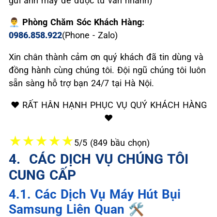
gửi ảnh máy để được tư vấn nhanh)
👨‍💼 Phòng Chăm Sóc Khách Hàng:
0986.858.922
(Phone - Zalo)
Xin chân thành cảm ơn quý khách đã tin dùng và
đồng hành cùng chúng tôi. Đội ngũ chúng tôi luôn
sẵn sàng hỗ trợ bạn 24/7 tại Hà Nội.
❤️ RẤT HÂN HẠNH PHỤC VỤ QUÝ KHÁCH HÀNG
❤️
★
★
★
★
★
5/5 (849 bầu chọn)
4. ️ CÁC DỊCH VỤ CHÚNG TÔI
CUNG CẤP
4.1. Các Dịch Vụ Máy Hút Bụi
Samsung Liên Quan 🛠️