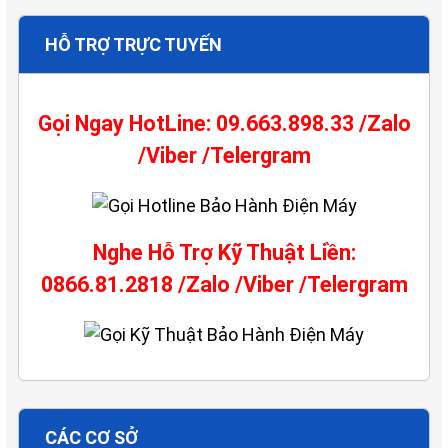
HỖ TRỢ TRỰC TUYẾN
Gọi Ngay HotLine: 09.663.898.33 /Zalo
/Viber /Telergram
Nghe Hỗ Trợ Kỹ Thuật Liền:
0866.81.2818 /Zalo /Viber /Telergram
CÁC CƠ SỞ