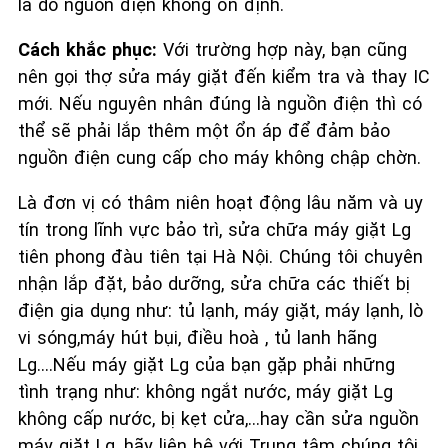
là do nguồn điện không ổn định.
Cách khắc phục:
Với trường hợp này, bạn cũng
nên gọi thợ sửa máy giặt đến kiểm tra và thay IC
mới. Nếu nguyên nhân đúng là nguồn điện thì có
thể sẽ phải lắp thêm một ổn áp để đảm bảo
nguồn điện cung cấp cho máy không chập chờn.
Là đơn vị có thâm niên hoạt động lâu năm và uy
tín trong lĩnh vực bảo trì, sửa chữa máy giặt Lg
tiên phong đàu tiên tại Hà Nội. Chúng tôi chuyên
nhận lắp đặt, bảo dưỡng, sửa chữa các thiết bị
điện gia dụng như: tủ lạnh, máy giặt, máy lạnh, lò
vi sóng,máy hút bụi, điều hoà , tủ lanh hãng
Lg….Nếu máy giặt Lg của bạn gặp phải những
tình trạng như: không ngắt nước, máy giặt Lg
không cấp nước, bị kẹt cửa,…hay cần sửa nguồn
máy giặt Lg, hãy liên hệ với Trung tâm chúng tôi