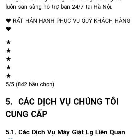
luôn sẵn sàng hỗ trợ bạn 24/7 tại Hà Nội.
❤️ RẤT HÂN HẠNH PHỤC VỤ QUÝ KHÁCH HÀNG
❤️
★
★
★
★
★
5/5 (842 bầu chọn)
5. ️ CÁC DỊCH VỤ CHÚNG TÔI
CUNG CẤP
5.1. Các Dịch Vụ Máy Giặt Lg Liên Quan