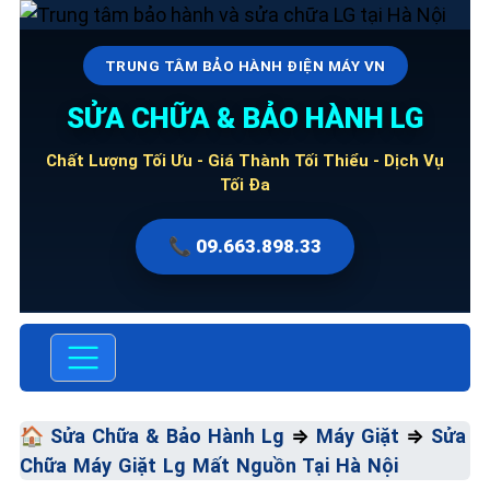
TRUNG TÂM BẢO HÀNH ĐIỆN MÁY VN
SỬA CHỮA & BẢO HÀNH LG
Chất Lượng Tối Ưu - Giá Thành Tối Thiểu - Dịch Vụ
Tối Đa
📞 09.663.898.33
🏠
Sửa Chữa & Bảo Hành Lg
⇒
Máy Giặt
⇒
Sửa
Chữa Máy Giặt Lg Mất Nguồn Tại Hà Nội