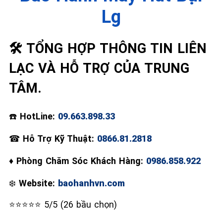
Lg
🛠️ TỔNG HỢP THÔNG TIN LIÊN
LẠC VÀ HỖ TRỢ CỦA TRUNG
TÂM.
☎️
HotLine:
09.663.898.33
☎
Hỗ Trợ Kỹ Thuật:
0866.81.2818
♦
Phòng Chăm Sóc Khách Hàng:
0986.858.922
❄️
Website:
baohanhvn.com
⭐⭐⭐⭐⭐ 5/5 (26 bầu chọn)