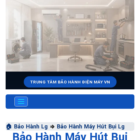
TRUNG TÂM BẢO HÀNH ĐIỆN MÁY VN
SỬA CHỮA & BẢO HÀNH LG
Chất Lượng Tối Ưu • Giá Thành Tối Thiểu • Dịch Vụ
Tối Đa
🏠
Bảo Hành Lg
⇒
Bảo Hành Máy Hút Bụi Lg
📞 09.663.898.33
Bảo Hành Máy Hút Bụi