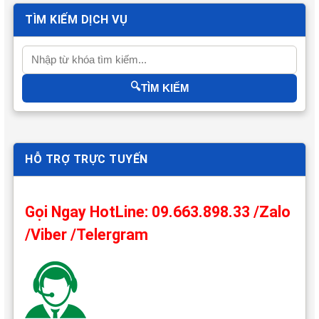
TÌM KIẾM DỊCH VỤ
🔍
TÌM KIẾM
HỖ TRỢ TRỰC TUYẾN
Gọi Ngay HotLine: 09.663.898.33 /Zalo
/Viber /Telergram