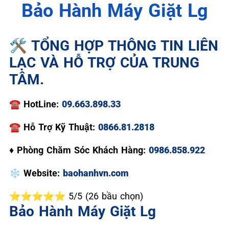
Bảo Hành Máy Giặt Lg
🛠️ TỔNG HỢP THÔNG TIN LIÊN
LẠC VÀ HỖ TRỢ CỦA TRUNG
TÂM.
☎️
HotLine:
09.663.898.33
☎
Hỗ Trợ Kỹ Thuật:
0866.81.2818
♦
Phòng Chăm Sóc Khách Hàng:
0986.858.922
❄️
Website:
baohanhvn.com
⭐⭐⭐⭐⭐ 5/5 (26 bầu chọn)
Bảo Hành Máy Giặt Lg