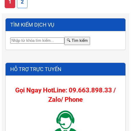
1
2
TÌM KIẾM DỊCH VỤ
🔍
Tìm kiếm
HỖ TRỢ TRỰC TUYẾN
Gọi Ngay HotLine: 09.663.898.33 /
Zalo/ Phone