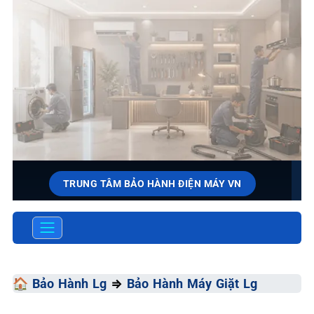
TRUNG TÂM BẢO HÀNH ĐIỆN MÁY VN
SỬA CHỮA & BẢO HÀNH LG
Tốc Độ Tối Đa • Chất Lượng Tối Ưu • Chi Phí Tối Thiểu
🏠
Bảo Hành Lg
⇒
Bảo Hành Máy Giặt Lg
📞 0966.3898.33