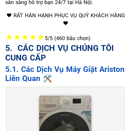
sẵn sàng hỗ trợ bạn 24/7 tại Hà Nội.
❤️ RẤT HÂN HẠNH PHỤC VỤ QUÝ KHÁCH HÀNG
❤️
★
★
★
★
★
5/5 (460 bầu chọn)
5. ️ CÁC DỊCH VỤ CHÚNG TÔI
CUNG CẤP
5.1. Các Dịch Vụ Máy Giặt Ariston
Liên Quan 🛠️