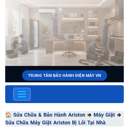
TRUNG TÂM BẢO HÀNH ĐIỆN MÁY VN
SỬA CHỮA & BẢO HÀNH
ARISTON
Chất Lượng Tối Ưu - Giá Thành Tối Thiểu - Dịch Vụ Tối
🏠
Sửa Chữa & Bảo Hành Ariston
⇒
Máy Giặt
⇒
Đa
Sửa Chữa Máy Giặt Ariston Bị Lỗi Tại Nhà