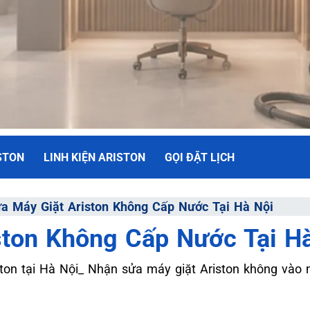
STON
LINH KIỆN ARISTON
GỌI ĐẶT LỊCH
NH
a Máy Giặt Ariston Không Cấp Nước Tại Hà Nội
ston Không Cấp Nước Tại H
ối Đa
on tại Hà Nội_ Nhận sửa máy giặt Ariston không vào 