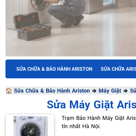
TRUNG TÂM BẢO HÀNH ĐIỆN MÁY VN
SỬA CHỮA & BẢO HÀNH ARISTON
SỬA CHỮA ARI
SỬA CHỮA & BẢO HÀ
🏠
Sửa Chữa & Bảo Hành Ariston
⇒
Máy Giặt
⇒
Sử
ARISTON
Sửa Máy Giặt Ari
Chất Lượng Tối Ưu - Giá Thành Tối Thiểu - Dịch Vụ T
Trạm Bảo Hành Máy Giặt Arist
tín nhất Hà Nội.
📞 09.663.898.33