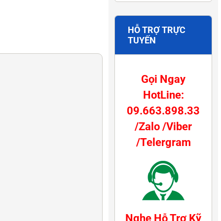
HỖ TRỢ TRỰC
TUYẾN
Gọi Ngay
HotLine:
09.663.898.33
/Zalo /Viber
/Telergram
Nghe Hỗ Trợ Kỹ