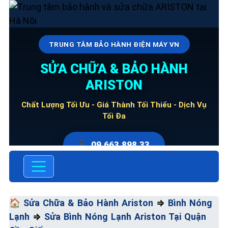
TRUNG TÂM BẢO HÀNH ĐIỆN MÁY VN
SỬA CHỮA & BẢO HÀNH
ARISTON
Chất Lượng Tối Ưu - Giá Thành Tối Thiểu - Dịch Vụ
Tối Đa
📞 09.663.898.33
🏠
Sửa Chữa & Bảo Hành Ariston
⇒
Bình Nóng
Lạnh
⇒
Sửa Bình Nóng Lạnh Ariston Tại Quận