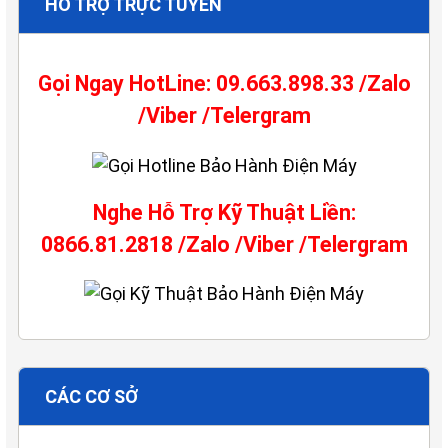
HỖ TRỢ TRỰC TUYẾN
Gọi Ngay HotLine: 09.663.898.33 /Zalo
/Viber /Telergram
Nghe Hỗ Trợ Kỹ Thuật Liền:
0866.81.2818 /Zalo /Viber /Telergram
CÁC CƠ SỞ