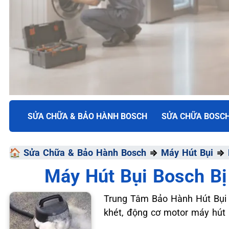
TRUNG TÂM BẢO HÀNH ĐIỆN MÁY VN
SỬA CHỮA & BẢO HÀNH BOSCH
SỬA CHỮA BOSC
SỬA CHỮA & BẢO HÀ
🏠
Sửa Chữa & Bảo Hành Bosch
⇒
Máy Hút Bụi
⇒
BOSCH
Máy Hút Bụi Bosch B
Chất Lượng Tối Ưu - Giá Thành Tối Thiểu - Dịch Vụ T
Trung Tâm Bảo Hành Hút Bụi b
khét, động cơ motor máy hút 
📞 09.663.898.33