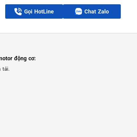
Gọi HotLine
Chat Zalo
motor động cơ:
 tải.