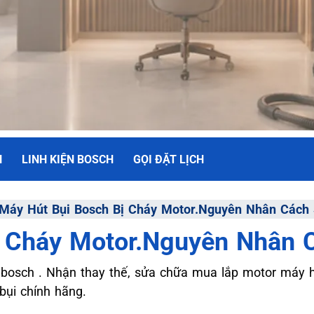
H
LINH KIỆN BOSCH
GỌI ĐẶT LỊCH
NH
Máy Hút Bụi Bosch Bị Cháy Motor.Nguyên Nhân Cách
ị Cháy Motor.Nguyên Nhân 
ối Đa
osch . Nhận thay thế, sửa chữa mua lắp motor máy hú
bụi chính hãng.