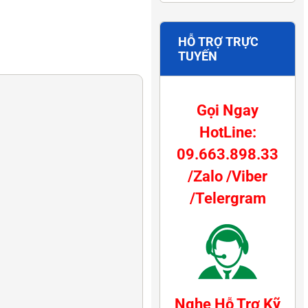
HỖ TRỢ TRỰC
TUYẾN
Gọi Ngay
HotLine:
09.663.898.33
/Zalo /Viber
/Telergram
Nghe Hỗ Trợ Kỹ