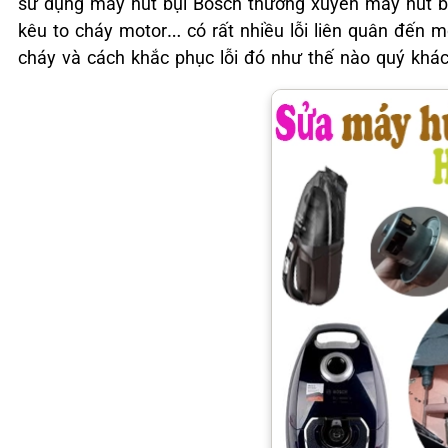
sử dụng máy hút bụi Bosch thường xuyên máy hút bụi
kêu to cháy motor… có rất nhiều lỗi liên quân đến 
cháy và cách khắc phục lỗi đó như thế nào quý khách