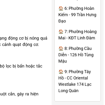
🏠 6: Phường Hoàn
Kiếm - 99 Trần Hưng
Đạo
🏠 7: Phường Hoàng
Mai - KĐT Linh Đàm
trạng động cơ bị nóng quá
c cánh quạt động cơ.
🏠 8: Phường Cầu
Diễn - 126 Hồ Tùng
Mậu
bộ lọc bị bẩn hoặc tắc
🏠 9: Phường Tây
Hồ - CC Oriental
Westlake 174 Lạc
Long Quân
uột cắn, gây ra hiện