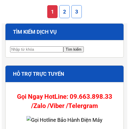
1
2
3
TÌM KIẾM DỊCH VỤ
HỖ TRỢ TRỰC TUYẾN
Gọi Ngay HotLine: 09.663.898.33
/Zalo /Viber /Telergram