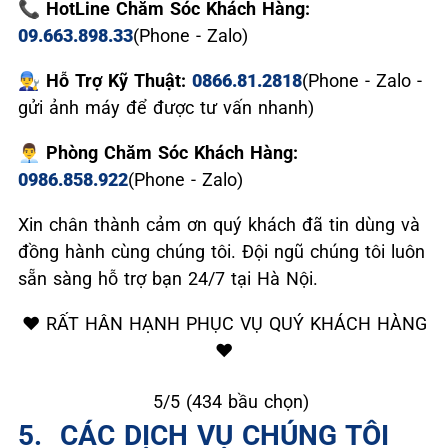
📞 HotLine Chăm Sóc Khách Hàng:
09.663.898.33
(Phone - Zalo)
👨‍🔧 Hỗ Trợ Kỹ Thuật:
0866.81.2818
(Phone - Zalo -
gửi ảnh máy để được tư vấn nhanh)
👨‍💼 Phòng Chăm Sóc Khách Hàng:
0986.858.922
(Phone - Zalo)
Xin chân thành cảm ơn quý khách đã tin dùng và
đồng hành cùng chúng tôi. Đội ngũ chúng tôi luôn
sẵn sàng hỗ trợ bạn 24/7 tại Hà Nội.
❤️ RẤT HÂN HẠNH PHỤC VỤ QUÝ KHÁCH HÀNG
❤️
★
★
★
★
★
5/5 (434 bầu chọn)
5. ️ CÁC DỊCH VỤ CHÚNG TÔI