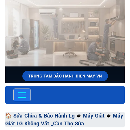
TRUNG TÂM BẢO HÀNH ĐIỆN MÁY VN
SỬA CHỮA & BẢO HÀNH LG
Chất Lượng Tối Ưu - Giá Thành Tối Thiểu - Dịch Vụ Tối
Đa
🏠
Sửa Chữa & Bảo Hành Lg
⇒
Máy Giặt
⇒
Máy
Giặt LG Không Vắt _Cần Thợ Sửa
📞 09.663.898.33