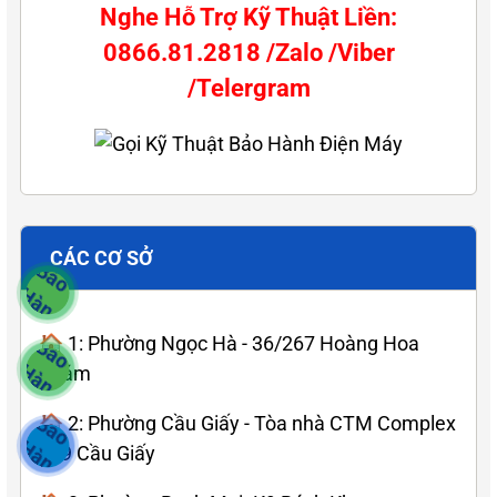
Nghe Hỗ Trợ Kỹ Thuật Liền:
0866.81.2818 /Zalo /Viber
/Telergram
CÁC CƠ SỞ
🏠 1: Phường Ngọc Hà - 36/267 Hoàng Hoa
Thám
🏠 2: Phường Cầu Giấy - Tòa nhà CTM Complex
139 Cầu Giấy