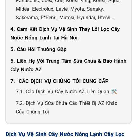
Panasonic, Coex, Cnc, Korea King, Korea, Aqua,
Midea, Electrolux, Lavie, Myota, Sanaky,
Sakerama, E*Benri, Mutosi, Hyundai, Htech…
4. Cam Kết Dịch Vụ Vệ Sinh Thay Lõi Lọc Cây
Nước Nóng Lạnh Tại Hà Nội:
5. Câu Hỏi Thường Gặp
6. Liên Hệ Với Trung Tâm Sửa Chữa & Bảo Hành
Cây Nước AZ
7. ️ CÁC DỊCH VỤ CHÚNG TÔI CUNG CẤP
7.1. Các Dịch Vụ Cây Nước AZ Liên Quan 🛠️
7.2. Dịch Vụ Sửa Chữa Các Thiết Bị AZ Khác
Của Chúng Tôi
Dịch Vụ Vệ Sinh Cây Nước Nóng Lạnh Cây Lọc