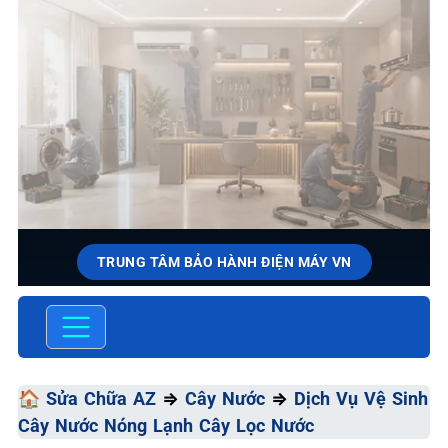
TRUNG TÂM BẢO HÀNH ĐIỆN MÁY VN
SỬA CHỮA & BẢO HÀNH CÂY
NƯỚC
Chất Lượng Tối Ưu - Giá Thành Tối Thiểu - Dịch Vụ Tối
🏠
Sửa Chữa AZ
⇒
Cây Nước
⇒
Dịch Vụ Vệ Sinh
Đa
Cây Nước Nóng Lạnh Cây Lọc Nước