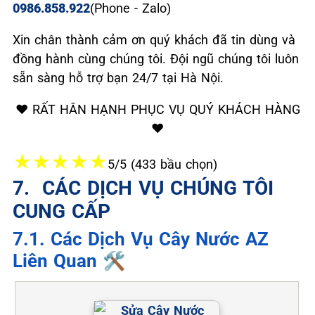
0986.858.922
(Phone - Zalo)
Xin chân thành cảm ơn quý khách đã tin dùng và
đồng hành cùng chúng tôi. Đội ngũ chúng tôi luôn
sẵn sàng hỗ trợ bạn 24/7 tại Hà Nội.
❤️ RẤT HÂN HẠNH PHỤC VỤ QUÝ KHÁCH HÀNG
❤️
★
★
★
★
★
5/5 (433 bầu chọn)
7. ️ CÁC DỊCH VỤ CHÚNG TÔI
CUNG CẤP
7.1. Các Dịch Vụ Cây Nước AZ
Liên Quan 🛠️