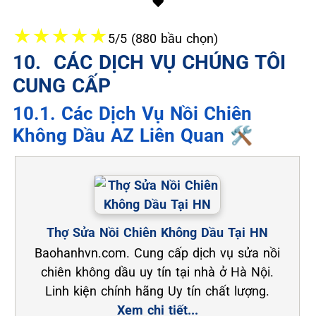
❤️
★
★
★
★
★
5/5 (880 bầu chọn)
10. ️ CÁC DỊCH VỤ CHÚNG TÔI
CUNG CẤP
10.1. Các Dịch Vụ Nồi Chiên
Không Dầu AZ Liên Quan 🛠️
Thợ Sửa Nồi Chiên Không Dầu Tại HN
Baohanhvn.com. Cung cấp dịch vụ sửa nồi
chiên không dầu uy tín tại nhà ở Hà Nội.
Linh kiện chính hãng Uy tín chất lượng.
Xem chi tiết...