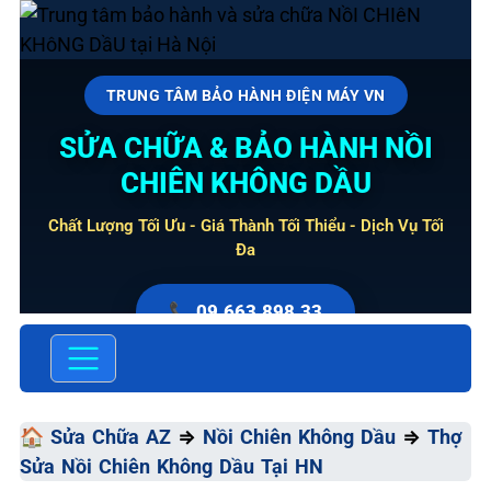
TRUNG TÂM BẢO HÀNH ĐIỆN MÁY VN
SỬA CHỮA & BẢO HÀNH NỒI
CHIÊN KHÔNG DẦU
Chất Lượng Tối Ưu - Giá Thành Tối Thiểu - Dịch Vụ Tối
Đa
📞 09.663.898.33
🏠
Sửa Chữa AZ
⇒
Nồi Chiên Không Dầu
⇒
Thợ
Sửa Nồi Chiên Không Dầu Tại HN