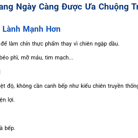
Đang Ngày Càng Được Ưa Chuộng T
g Lành Mạnh Hơn
 để làm chín thực phẩm thay vì chiên ngập dầu.
béo phì, mỡ máu, tim mạch...
g
hiệt độ, không cần canh bếp như kiểu chiên truyền thốn
n lợi.
à bếp.