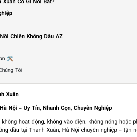
h Xuân Có Gì Nổi Bật?
ghiệp
 Nồi Chiên Không Dầu AZ
an 🛠️
Chúng Tôi
nh Xuân
Hà Nội – Uy Tín, Nhanh Gọn, Chuyên Nghiệp
g, không hoạt động, không vào điện, không nóng hoặc p
hông dầu tại Thanh Xuân, Hà Nội chuyên nghiệp – tận n