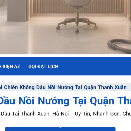
H KIỆN AZ
GỌI ĐẶT LỊCH
H NỒI CHIÊN
i Chiên Không Dầu Nồi Nướng Tại Quận Thanh Xuân
Dầu Nồi Nướng Tại Quận T
ối Đa
 Dầu Tại Thanh Xuân, Hà Nội – Uy Tín, Nhanh Gọn, Ch