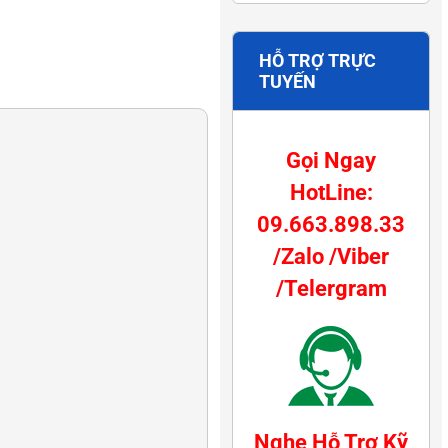
HỖ TRỢ TRỰC
TUYẾN
Gọi Ngay
HotLine:
09.663.898.33
/Zalo /Viber
/Telergram
Nghe Hỗ Trợ Kỹ