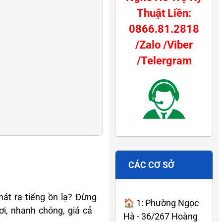
Thuật Liền:
0866.81.2818
/Zalo /Viber
/Telergram
CÁC CƠ SỞ
hát ra tiếng ồn lạ? Đừng
🏠 1: Phường Ngọc
ơi, nhanh chóng, giá cả
Hà - 36/267 Hoàng