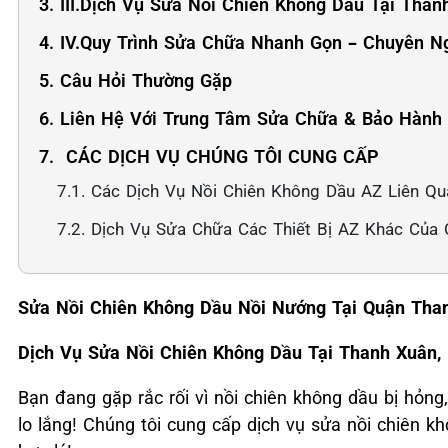
3. III.Dịch Vụ Sửa Nồi Chiên Không Dầu Tại Than
4. IV.Quy Trình Sửa Chữa Nhanh Gọn – Chuyên N
5. Câu Hỏi Thường Gặp
6. Liên Hệ Với Trung Tâm Sửa Chữa & Bảo Hành
7. ️ CÁC DỊCH VỤ CHÚNG TÔI CUNG CẤP
7.1. Các Dịch Vụ Nồi Chiên Không Dầu AZ Liên Qu
7.2. Dịch Vụ Sửa Chữa Các Thiết Bị AZ Khác Của 
Sửa Nồi Chiên Không Dầu Nồi Nướng Tại Quận Tha
Dịch Vụ Sửa Nồi Chiên Không Dầu Tại Thanh Xuân, 
Bạn đang gặp rắc rối vì nồi chiên không dầu bị hỏn
lo lắng! Chúng tôi cung cấp dịch vụ sửa nồi chiên k