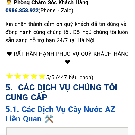
👨‍💼 Phòng Chăm Sóc Khách Hàng:
0986.858.922
(Phone - Zalo)
Xin chân thành cảm ơn quý khách đã tin dùng và
đồng hành cùng chúng tôi. Đội ngũ chúng tôi luôn
sẵn sàng hỗ trợ bạn 24/7 tại Hà Nội.
❤️ RẤT HÂN HẠNH PHỤC VỤ QUÝ KHÁCH HÀNG
❤️
★
★
★
★
★
5/5 (447 bầu chọn)
5. ️ CÁC DỊCH VỤ CHÚNG TÔI
CUNG CẤP
5.1. Các Dịch Vụ Cây Nước AZ
Liên Quan 🛠️