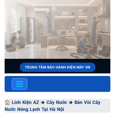
TRUNG TÂM BẢO HÀNH ĐIỆN MÁY VN
SỬA CHỮA & BẢO HÀNH CÂY
NƯỚC
Chất Lượng Tối Ưu - Giá Thành Tối Thiểu - Dịch Vụ Tối
🏠
Linh Kiện AZ
⇒
Cây Nước
⇒
Bán Vòi Cây
Đa
Nước Nóng Lạnh Tại Hà Nội