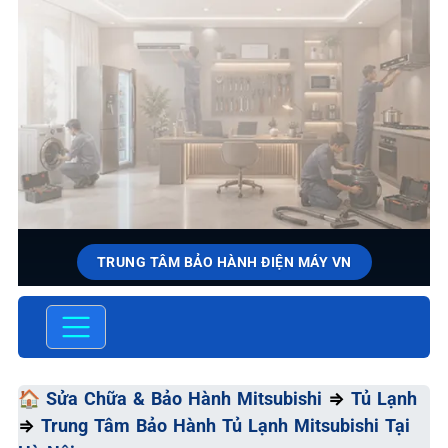
TRUNG TÂM BẢO HÀNH ĐIỆN MÁY VN
SỬA CHỮA & BẢO HÀNH
MITSUBISHI
Chất Lượng Tối Ưu - Giá Thành Tối Thiểu - Dịch Vụ Tối
🏠
Sửa Chữa & Bảo Hành Mitsubishi
⇒
Tủ Lạnh
Đa
⇒
Trung Tâm Bảo Hành Tủ Lạnh Mitsubishi Tại