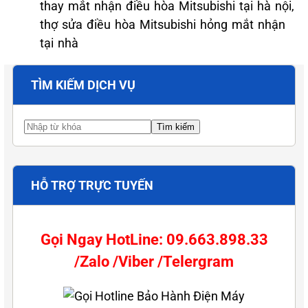
thay mắt nhận điều hòa Mitsubishi tại hà nội,
thợ sửa điều hòa Mitsubishi hỏng mắt nhận
tại nhà
TÌM KIẾM DỊCH VỤ
HỖ TRỢ TRỰC TUYẾN
Gọi Ngay HotLine: 09.663.898.33
/Zalo /Viber /Telergram