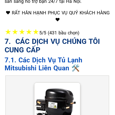
sẵn sàng hỗ trợ bạn 24/7 tại Hà Nội.
❤️ RẤT HÂN HẠNH PHỤC VỤ QUÝ KHÁCH HÀNG
❤️
★
★
★
★
★
5/5 (431 bầu chọn)
7. ️ CÁC DỊCH VỤ CHÚNG TÔI
CUNG CẤP
7.1. Các Dịch Vụ Tủ Lạnh
Mitsubishi Liên Quan 🛠️