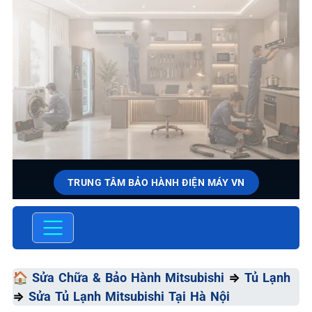
TRUNG TÂM BẢO HÀNH ĐIỆN MÁY VN
SỬA CHỮA & BẢO HÀNH
MITSUBISHI
Chất Lượng Tối Ưu - Giá Thành Tối Thiểu - Dịch Vụ Tối
🏠
Sửa Chữa & Bảo Hành Mitsubishi
⇒
Tủ Lạnh
Đa
⇒
Sửa Tủ Lạnh Mitsubishi Tại Hà Nội