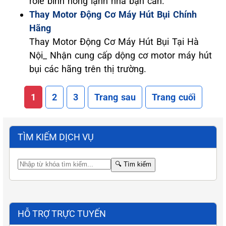
role bình nóng lạnh nhà bạn cần.
Thay Motor Động Cơ Máy Hút Bụi Chính
Hãng
Thay Motor Động Cơ Máy Hút Bụi Tại Hà
Nội_ Nhận cung cấp dộng cơ motor máy hút
bụi các hãng trên thị trường.
1
2
3
Trang sau
Trang cuối
TÌM KIẾM DỊCH VỤ
🔍
Tìm kiếm
HỖ TRỢ TRỰC TUYẾN