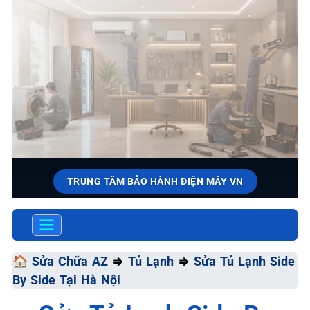
TRUNG TÂM BẢO HÀNH ĐIỆN MÁY VN
SỬA CHỮA & BẢO HÀNH TỦ
LẠNH
🏠
Sửa Chữa AZ
⇒
Tủ Lạnh
⇒
Sửa Tủ Lạnh Side
Tốc Độ Tối Đa • Chất Lượng Tối Ưu • Chi Phí Tối Thiểu
By Side Tại Hà Nội
📞 0966.3898.33