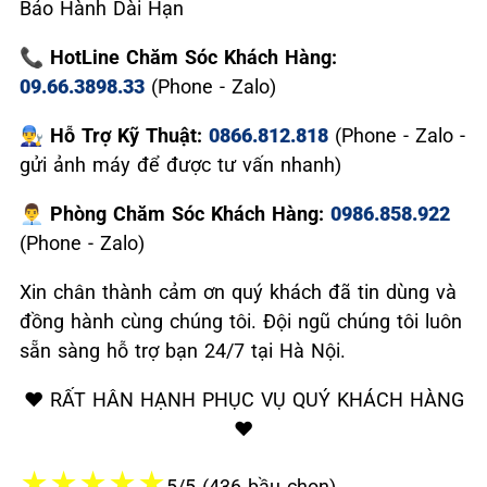
Bảo Hành Dài Hạn
📞 HotLine Chăm Sóc Khách Hàng:
09.66.3898.33
(Phone - Zalo)
👨‍🔧 Hỗ Trợ Kỹ Thuật:
0866.812.818
(Phone - Zalo -
gửi ảnh máy để được tư vấn nhanh)
👨‍💼 Phòng Chăm Sóc Khách Hàng:
0986.858.922
(Phone - Zalo)
Xin chân thành cảm ơn quý khách đã tin dùng và
đồng hành cùng chúng tôi. Đội ngũ chúng tôi luôn
sẵn sàng hỗ trợ bạn 24/7 tại Hà Nội.
❤️ RẤT HÂN HẠNH PHỤC VỤ QUÝ KHÁCH HÀNG
❤️
★
★
★
★
★
5/5 (436 bầu chọn)