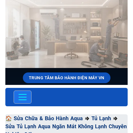
TRUNG TÂM BẢO HÀNH ĐIỆN MÁY VN
SỬA CHỮA & BẢO HÀNH AQUA
Chất Lượng Tối Ưu - Giá Thành Tối Thiểu - Dịch Vụ Tối
Đa
🏠
Sửa Chữa & Bảo Hành Aqua
⇒
Tủ Lạnh
⇒
Sửa Tủ Lạnh Aqua Ngăn Mát Không Lạnh Chuyên
📞 09.663.898.33