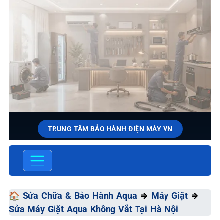
TRUNG TÂM BẢO HÀNH ĐIỆN MÁY VN
SỬA CHỮA & BẢO HÀNH AQUA
Chất Lượng Tối Ưu - Giá Thành Tối Thiểu - Dịch Vụ Tối
Đa
🏠
Sửa Chữa & Bảo Hành Aqua
⇒
Máy Giặt
⇒
Sửa Máy Giặt Aqua Không Vắt Tại Hà Nội
📞 09.663.898.33