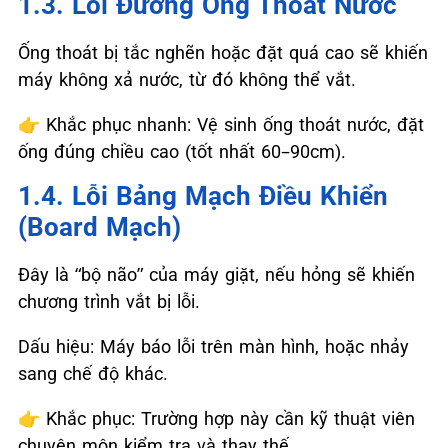
1.3. Lỗi Đường Ống Thoát Nước
Ống thoát bị tắc nghẽn hoặc đặt quá cao sẽ khiến
máy không xả nước, từ đó không thể vắt.
👉
Khắc phục nhanh: Vệ sinh ống thoát nước, đặt
ống đúng chiều cao (tốt nhất 60–90cm).
1.4. Lỗi Bảng Mạch Điều Khiển
(board Mạch)
Đây là “bộ não” của máy giặt, nếu hỏng sẽ khiến
chương trình vắt bị lỗi.
Dấu hiệu: Máy báo lỗi trên màn hình, hoặc nhảy
sang chế độ khác.
👉
Khắc phục: Trường hợp này cần kỹ thuật viên
chuyên môn kiểm tra và thay thế.