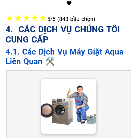
❤️
★
★
★
★
★
5/5 (843 bầu chọn)
4. ️ CÁC DỊCH VỤ CHÚNG TÔI
CUNG CẤP
4.1. Các Dịch Vụ Máy Giặt Aqua
Liên Quan 🛠️