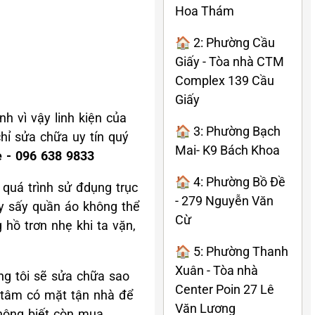
Hoa Thám
🏠 2: Phường Cầu
Giấy - Tòa nhà CTM
Complex 139 Cầu
Giấy
 vì vậy linh kiện của
🏠 3: Phường Bạch
chỉ sửa chữa uy tín quý
Mai- K9 Bách Khoa
e - 096 638 9833
🏠 4: Phường Bồ Đề
 quá trình sử đdụng trục
- 279 Nguyễn Văn
áy sấy quần áo không thể
Cừ
hồ trơn nhẹ khi ta vặn,
🏠 5: Phường Thanh
Xuân - Tòa nhà
ng tôi sẽ sửa chữa sao
Center Poin 27 Lê
g tâm có mặt tận nhà để
Văn Lương
hông biết còn mua