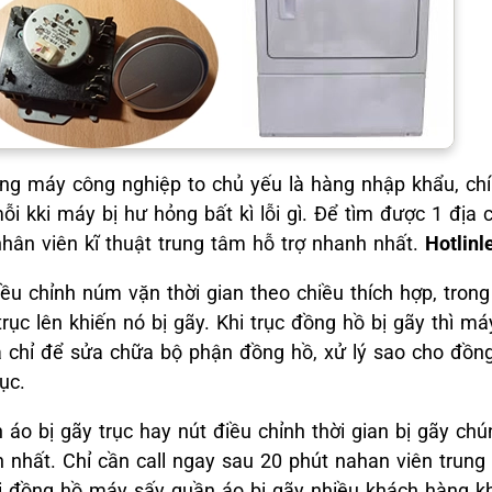
g máy công nghiệp to chủ yếu là hàng nhập khẩu, chính
i kki máy bị hư hỏng bất kì lỗi gì. Để tìm được 1 địa 
hân viên kĩ thuật trung tâm hỗ trợ nhanh nhất.
Hotlinl
u chỉnh núm vặn thời gian theo chiều thích hợp, trong
ục lên khiến nó bị gãy. Khi trục đồng hồ bị gãy thì m
 chỉ để sửa chữa bộ phận đồng hồ, xử lý sao cho đồng 
ục.
o bị gãy trục hay nút điều chỉnh thời gian bị gãy chú
 nhất. Chỉ cần call ngay sau 20 phút nahan viên trun
i đồng hồ máy sấy quần áo bị gãy nhiều khách hàng k