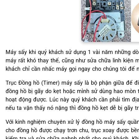
Máy sấy khi quý khách sử dụng 1 vài năm những dòn
máy rất khó thay thế, cũng như sửa chữa linh kiện mỗ
khách chỉ cần nhấc máy gọi ngay cho chúng tôi để n
Trục Đồng hồ (Timer) máy sấy là bộ phận giữa để điề
đồng hồ bị gãy do kẹt hoặc mình sử dùng hao mòn tr
hoạt động được. Lúc này quý khách cần phải tìm địa
nếu ta vặn thấy nó nặng thì đồng hồ kẹt dễ bị gãy tr
Với kinh nghiệm chuyên xử lý đồng hồ máy sấy quần á
cho đồng hồ được chạy trơn chu, trục xoay được bền
kiểm tra và sửa chữa nahnh nhất cho quý khách. Kh