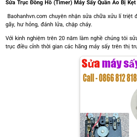
Sửa Trục Đồng Hồ (Timer) Máy Sấy Quần Áo Bị Kẹt
Baohanhvn.com chuyên nhận sửa chữa xửu lí triệt để
gãy, hư hỏng, đánh lửa, chập cháy.
Với kinh nghiệm trên 20 năm làm nghề chúng tôi s
trục điều cỉnh thời gian các hãng máy sấy trên thị tr