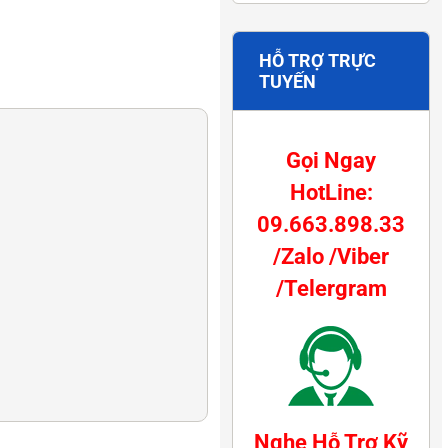
HỖ TRỢ TRỰC
TUYẾN
Gọi Ngay
HotLine:
09.663.898.33
/Zalo /Viber
/Telergram
Nghe Hỗ Trợ Kỹ