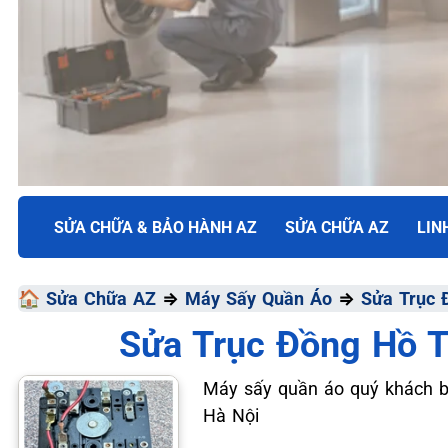
TRUNG TÂM BẢO HÀNH ĐIỆN MÁY VN
SỬA CHỮA & BẢO HÀNH AZ
SỬA CHỮA AZ
LIN
SỬA CHỮA & BẢO HÀ
🏠
Sửa Chữa AZ
⇒
Máy Sấy Quần Áo
⇒
Sửa Trục 
QUẦN ÁO
Sửa Trục Đồng Hồ T
Chất Lượng Tối Ưu - Giá Thành Tối Thiểu - Dịch Vụ T
Máy sấy quần áo quý khách bị
Hà Nội
📞 09.663.898.33