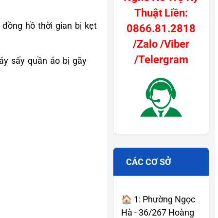
Thuật Liền:
đồng hồ thời gian bị kẹt
0866.81.2818
/Zalo /Viber
/Telergram
áy sấy quần áo bị gãy
CÁC CƠ SỞ
🏠 1: Phường Ngọc
Hà - 36/267 Hoàng