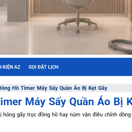
H KIỆN AZ
GỌI ĐẶT LỊCH
NH MÁY SẤY
Đồng Hồ Timer Máy Sấy Quần Áo Bị Kẹt Gãy
imer Máy Sấy Quần Áo Bị K
ối Đa
 hỏng gãy trục đồng hồ hay núm vặn điều chỉnh dồng h