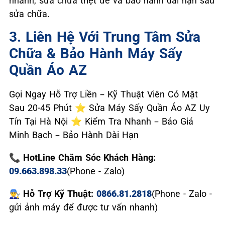
nhanh, sửa chữa triệt để và bảo hành dài hạn sau
sửa chữa.
3. Liên Hệ Với Trung Tâm Sửa
Chữa & Bảo Hành Máy Sấy
Quần Áo AZ
Gọi Ngay Hỗ Trợ Liền – Kỹ Thuật Viên Có Mặt
Sau 20-45 Phút ⭐ Sửa Máy Sấy Quần Áo AZ Uy
Tín Tại Hà Nội ⭐ Kiểm Tra Nhanh – Báo Giá
Minh Bạch – Bảo Hành Dài Hạn
📞 HotLine Chăm Sóc Khách Hàng:
09.663.898.33
(Phone - Zalo)
👨‍🔧 Hỗ Trợ Kỹ Thuật:
0866.81.2818
(Phone - Zalo -
gửi ảnh máy để được tư vấn nhanh)