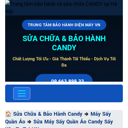
TRUNG TÂM BẢO HÀNH ĐIỆN MÁY VN
SỬA CHỮA & BẢO HÀNH
CANDY
Chất Lượng Tối Ưu - Giá Thành Tối Thiểu - Dịch Vụ Tối
Đa
📞 09.663.898.33
🏠
Sửa Chữa & Bảo Hành Candy
⇒
Máy Sấy
Quần Áo
⇒
Sửa Máy Sấy Quần Áo Candy Sấy