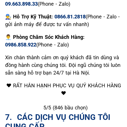
09.663.898.33
(Phone - Zalo)
👨‍🔧 Hỗ Trợ Kỹ Thuật:
0866.81.2818
(Phone - Zalo -
gửi ảnh máy để được tư vấn nhanh)
👨‍💼 Phòng Chăm Sóc Khách Hàng:
0986.858.922
(Phone - Zalo)
Xin chân thành cảm ơn quý khách đã tin dùng và
đồng hành cùng chúng tôi. Đội ngũ chúng tôi luôn
sẵn sàng hỗ trợ bạn 24/7 tại Hà Nội.
❤️ RẤT HÂN HẠNH PHỤC VỤ QUÝ KHÁCH HÀNG
❤️
★
★
★
★
★
5/5 (846 bầu chọn)
7. ️ CÁC DỊCH VỤ CHÚNG TÔI
CUNG CẤP