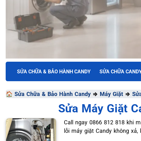
TRUNG TÂM BẢO HÀNH ĐIỆN MÁY VN
SỬA CHỮA & BẢO HÀNH CANDY
SỬA CHỮA CAND
SỬA CHỮA & BẢO HÀ
🏠
Sửa Chữa & Bảo Hành Candy
⇒
Máy Giặt
⇒
Sửa
CANDY
Sửa Máy Giặt C
Chất Lượng Tối Ưu - Giá Thành Tối Thiểu - Dịch Vụ T
Call ngay 0866 812 818 khi m
lỗi máy giặt Candy không xả, k
📞 09.663.898.33