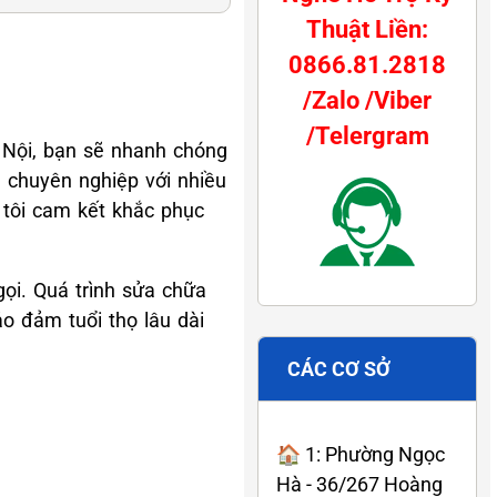
Thuật Liền:
0866.81.2818
/Zalo /Viber
/Telergram
 Nội, bạn sẽ nhanh chóng
n chuyên nghiệp với nhiều
 tôi cam kết khắc phục
gọi. Quá trình sửa chữa
ảo đảm tuổi thọ lâu dài
CÁC CƠ SỞ
🏠 1: Phường Ngọc
Hà - 36/267 Hoàng