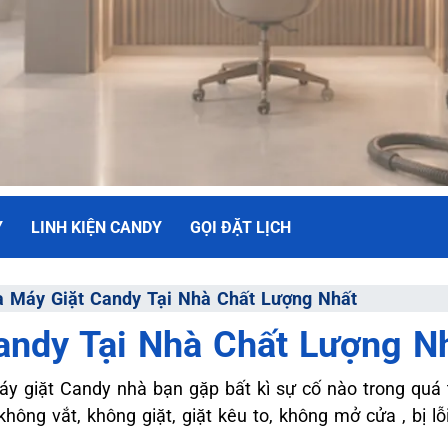
Y
LINH KIỆN CANDY
GỌI ĐẶT LỊCH
NH
 Máy Giặt Candy Tại Nhà Chất Lượng Nhất
andy Tại Nhà Chất Lượng N
ối Đa
áy giặt Candy nhà bạn gặp bất kì sự cố nào trong quá
hông vắt, không giặt, giặt kêu to, không mở cửa , bị lỗi