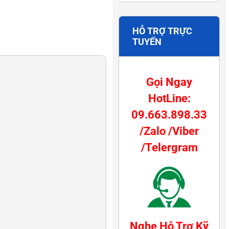
HỖ TRỢ TRỰC
TUYẾN
Gọi Ngay
HotLine:
09.663.898.33
/Zalo /Viber
/Telergram
Nghe Hỗ Trợ Kỹ