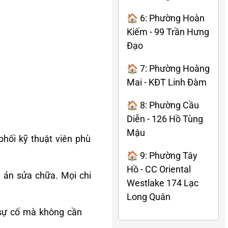
🏠 6: Phường Hoàn
Kiếm - 99 Trần Hưng
Đạo
🏠 7: Phường Hoàng
Mai - KĐT Linh Đàm
🏠 8: Phường Cầu
Diễn - 126 Hồ Tùng
Mậu
phối kỹ thuật viên phù
🏠 9: Phường Tây
Hồ - CC Oriental
g án sửa chữa. Mọi chi
Westlake 174 Lạc
Long Quân
 sự cố mà không cần