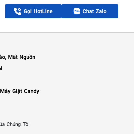
Gọi HotLine
Chat Zalo
ào, Mất Nguồn
i
 Máy Giặt Candy
ủa Chúng Tôi