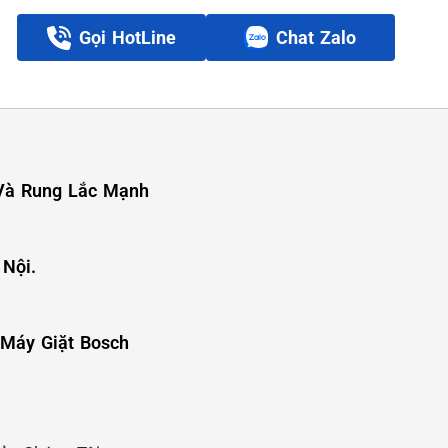
Gọi HotLine
Chat Zalo
 Và Rung Lắc Mạnh
 Nội.
 Máy Giặt Bosch