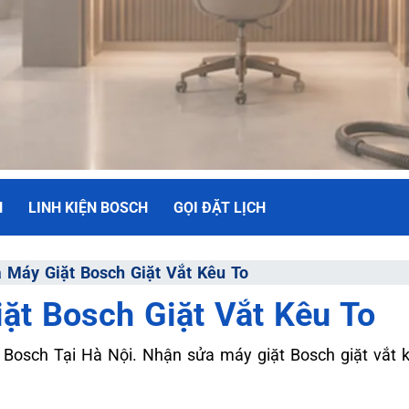
H
LINH KIỆN BOSCH
GỌI ĐẶT LỊCH
NH
 Máy Giặt Bosch Giặt Vắt Kêu To
ặt Bosch Giặt Vắt Kêu To
ối Đa
osch Tại Hà Nội. Nhận sửa máy giặt Bosch giặt vắt k