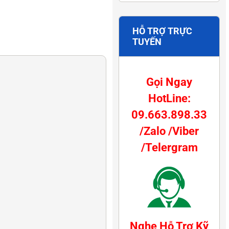
HỖ TRỢ TRỰC
TUYẾN
Gọi Ngay
HotLine:
09.663.898.33
/Zalo /Viber
/Telergram
Nghe Hỗ Trợ Kỹ