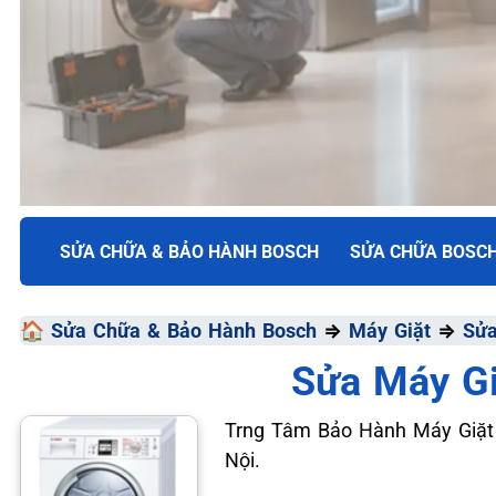
TRUNG TÂM BẢO HÀNH ĐIỆN MÁY VN
SỬA CHỮA & BẢO HÀNH BOSCH
SỬA CHỮA BOSC
SỬA CHỮA & BẢO HÀ
🏠
Sửa Chữa & Bảo Hành Bosch
⇒
Máy Giặt
⇒
Sửa
BOSCH
Sửa Máy Gi
Chất Lượng Tối Ưu - Giá Thành Tối Thiểu - Dịch Vụ T
Trng Tâm Bảo Hành Máy Giặt B
Nội.
📞 09.663.898.33