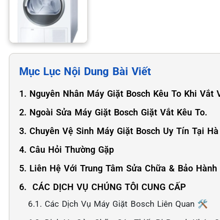
Mục Lục Nội Dung Bài Viết
1. Nguyên Nhân Máy Giặt Bosch Kêu To Khi Vắt
2. ️Ngoài Sửa Máy Giặt Bosch Giặt Vắt Kêu To.
3. ️Chuyên Vệ Sinh Máy Giặt Bosch Uy Tín Tại Hà
4. Câu Hỏi Thường Gặp
5. Liên Hệ Với Trung Tâm Sửa Chữa & Bảo Hành
6. ️ CÁC DỊCH VỤ CHÚNG TÔI CUNG CẤP
6.1. Các Dịch Vụ Máy Giặt Bosch Liên Quan 🛠️