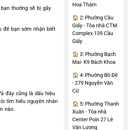
Hoa Thám
à bạn thường sẽ bị gãy
🏠 2: Phường Cầu
Giấy - Tòa nhà CTM
ệu để bạn sớm nhận biết
Complex 139 Cầu
Giấy
🏠 3: Phường Bạch
Mai- K9 Bách Khoa
🏠 4: Phường Bồ Đề
- 279 Nguyễn Văn
Cừ
Và đây cũng là dấu hiệu
tôi tìm hiểu nguyên nhân
🏠 5: Phường Thanh
n nào.
Xuân - Tòa nhà
Center Poin 27 Lê
Văn Lương