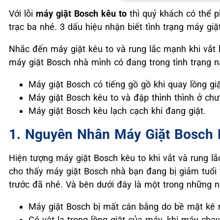
Với lỗi
máy giặt Bosch kêu to
thì quý khách có thể p
trạc ba nhé. 3 dấu hiệu nhận biết tình trạng máy giặ
Nhắc đến máy giặt kêu to và rung lắc mạnh khi vắt 
máy giặt Bosch nhà mình có đang trong tình trạng n
Máy giặt Bosch có tiếng gồ gồ khi quay lồng giặ
Máy giặt Bosch kêu to và đập thình thình ở chươ
Máy giặt Bosch kêu lạch cạch khi đang giặt.
1. Nguyên Nhân Máy Giặt Bosch 
Hiện tượng máy giặt Bosch kêu to khi vắt và rung l
cho thấy máy giặt Bosch nhà bạn đang bị giảm tuổi 
trước đã nhé. Và bên dưới đây là một trong những 
Máy giặt Bosch bị mất cân bằng do bề mặt kê 
Có vật lạ trong lồng giặt của máy, khi máy chạy