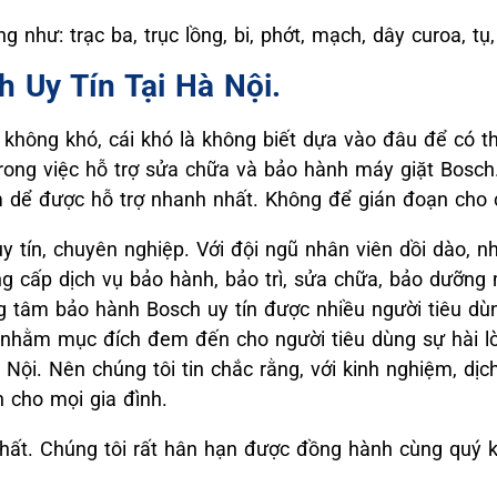
g như: trạc ba, trục lồng, bi, phớt, mạch, dây curoa, t
h Uy Tín Tại Hà Nội.
 không khó, cái khó là không biết dựa vào đâu để có th
trong việc hỗ trợ sửa chữa và bảo hành máy giặt Bosc
âm dể được hỗ trợ nhanh nhất. Không để gián đoạn cho 
uy tín, chuyên nghiệp. Với đội ngũ nhân viên dồi dào, 
 cấp dịch vụ bảo hành, bảo trì, sửa chữa, bảo dưỡng 
g tâm bảo hành Bosch uy tín được nhiều người tiêu dùn
nhằm mục đích đem đến cho người tiêu dùng sự hài lò
Nội. Nên chúng tôi tin chắc rằng, với kinh nghiệm, dịch
 cho mọi gia đình.
nhất. Chúng tôi rất hân hạn được đồng hành cùng quý 